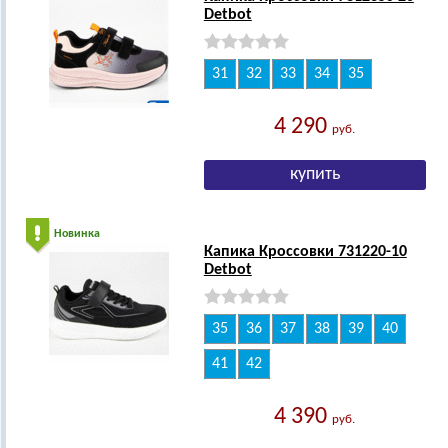
Detbot
31
32
33
34
35
4 290
руб.
Новинка
Капика Кроссовки 731220-10
Detbot
35
36
37
38
39
40
41
42
4 390
руб.