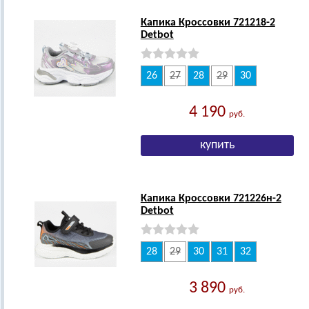
Капика Кроссовки 721218-2
Detbot
26
27
28
29
30
4 190
руб.
Капика Кроссовки 721226н-2
Detbot
28
29
30
31
32
3 890
руб.