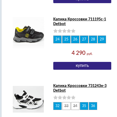
Капика Кроссовки 711195с-1
Detbot
24
25
26
27
28
29
4 290
руб.
Капика Кроссовки 731243н-3
Detbot
32
33
34
35
36