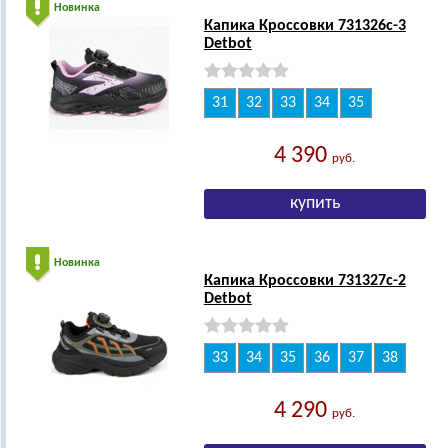
Новинка
Капика Кроссовки 731326с-3
Detbot
31
32
33
34
35
4 390
руб.
Новинка
Капика Кроссовки 731327с-2
Detbot
33
34
35
36
37
38
4 290
руб.