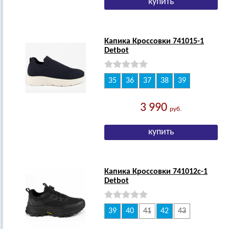
Капика Кроссовки 741015-1
Detbot
35
36
37
38
39
3 990
руб.
Капика Кроссовки 741012с-1
Detbot
39
40
41
42
43