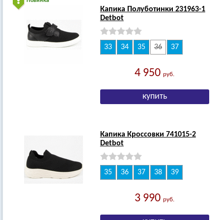
Новинка
Капика Полуботинки 231963-1
Detbot
33
34
35
36
37
4 950
руб.
Капика Кроссовки 741015-2
Detbot
35
36
37
38
39
3 990
руб.