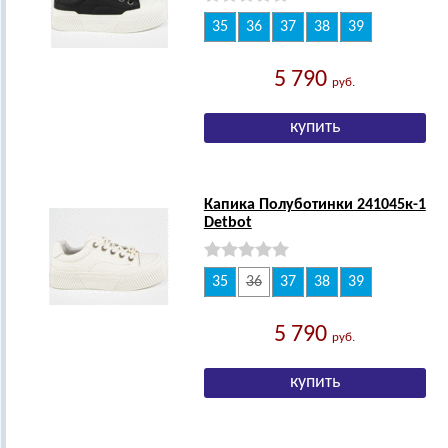
35
36
37
38
39
5 790
руб.
Капика Полуботинки 241045к-1
Detbot
35
36
37
38
39
5 790
руб.