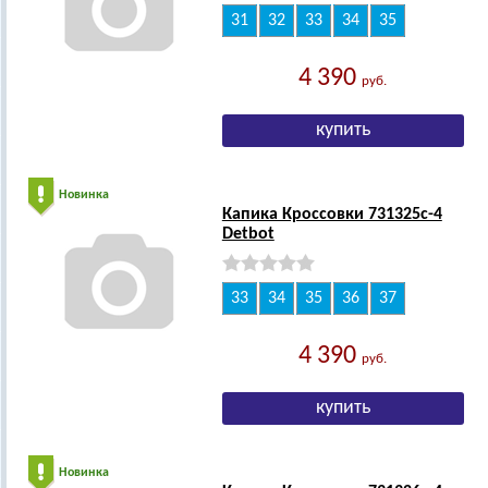
31
32
33
34
35
4 390
руб.
Новинка
Капика Кроссовки 731325с-4
Detbot
33
34
35
36
37
4 390
руб.
Новинка