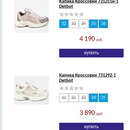
Капика Кроссовки 731251н-1
Detbot
32
33
34
35
36
4 190
руб.
Капика Кроссовки 731292-1
Detbot
31
32
33
34
35
3 890
руб.