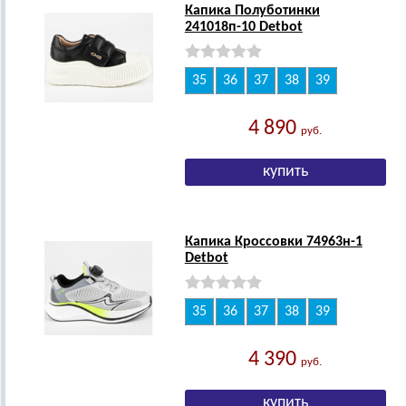
Капика Полуботинки
241018п-10 Detbot
35
36
37
38
39
4 890
руб.
Капика Кроссовки 74963н-1
Detbot
35
36
37
38
39
4 390
руб.