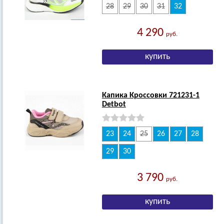
28
29
30
31
32
4 290
руб.
Капика Кроссовки 721231-1
Detbot
23
24
25
26
27
28
29
30
3 790
руб.