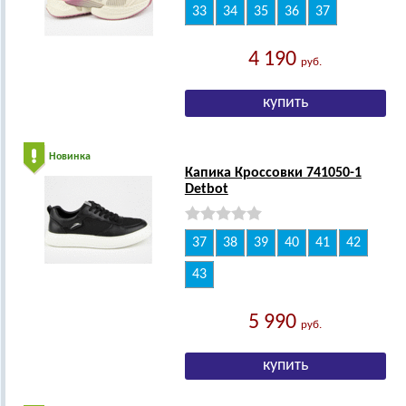
33
34
35
36
37
4 190
руб.
Новинка
Капика Кроссовки 741050-1
Detbot
37
38
39
40
41
42
43
5 990
руб.