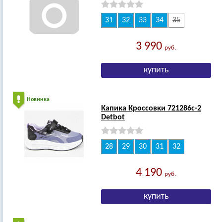
31
32
33
34
35
3 990
руб.
Новинка
Капика Кроссовки 721286с-2
Detbot
28
29
30
31
32
4 190
руб.