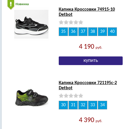
Новинка
Капика Кроссовки 74915-10
Detbot
35
36
37
38
39
40
4 190
руб.
Капика Кроссовки 721195с-2
Detbot
30
31
32
33
34
4 390
руб.