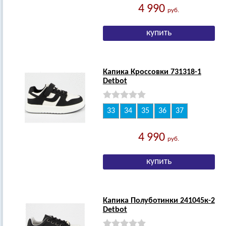
4 990
руб.
Капика Кроссовки 731318-1
Detbot
33
34
35
36
37
4 990
руб.
Капика Полуботинки 241045к-2
Detbot