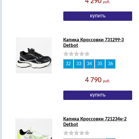
4 290
руб.
Капика Кроссовки 731299-3
Detbot
32
33
34
35
36
4 790
руб.
Капика Кроссовки 721234н-2
Detbot