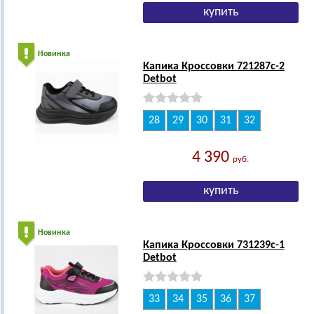
Новинка
Капика Кроссовки 721287с-2
Detbot
28
29
30
31
32
4 390
руб.
Новинка
Капика Кроссовки 731239с-1
Detbot
33
34
35
36
37