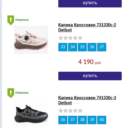
Новинка
Капика Кроссовки 731330с-2
Detbot
33
34
35
36
37
4 190
руб.
Новинка
Капика Кроссовки 741330с-3
Detbot
36
37
38
39
40