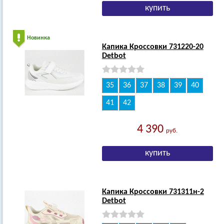
Новинка
Капика Кроссовки 731220-20
Detbot
35
36
37
38
39
40
41
42
4 390
руб.
Капика Кроссовки 731311н-2
Detbot