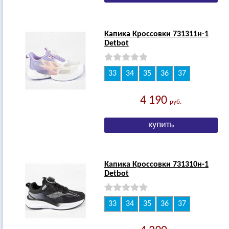
Капика Кроссовки 731311н-1
Detbot
33
34
35
36
37
4 190
руб.
Капика Кроссовки 731310н-1
Detbot
33
34
35
36
37