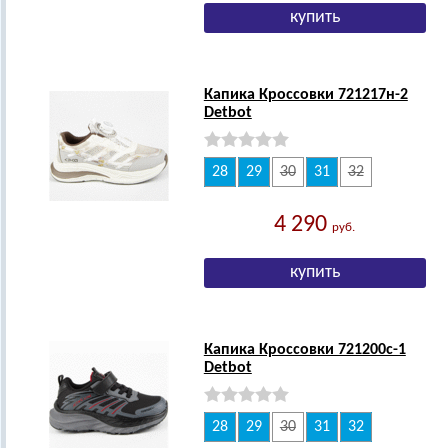
Капика Кроссовки 721217н-2
Detbot
28
29
30
31
32
4 290
руб.
Капика Кроссовки 721200с-1
Detbot
28
29
30
31
32