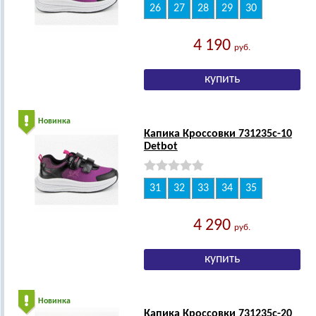
26
27
28
29
30
4 190
руб.
Новинка
Капика Кроссовки 731235с-10
Detbot
31
32
33
34
35
4 290
руб.
Новинка
Капика Кроссовки 731235с-20