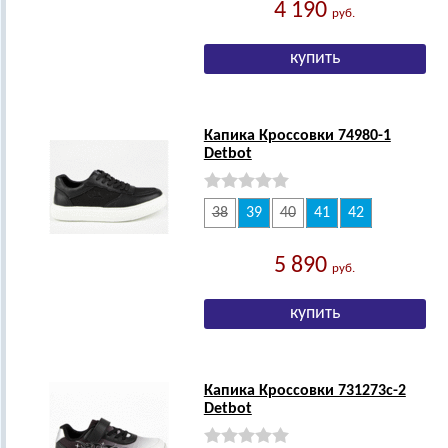
4 190
руб.
Капика Кроссовки 74980-1
Detbot
38
39
40
41
42
5 890
руб.
Капика Кроссовки 731273с-2
Detbot