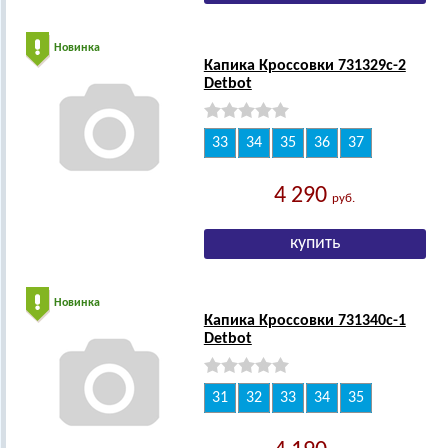
Новинка
Капика Кроссовки 731329с-2
Detbot
33
34
35
36
37
4 290
руб.
Новинка
Капика Кроссовки 731340с-1
Detbot
31
32
33
34
35