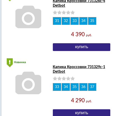
Капика Кроссовки 731326с-4
Detbot
31
32
33
34
35
4 390
руб.
Новинка
Капика Кроссовки 731329с-1
Detbot
33
34
35
36
37
4 290
руб.