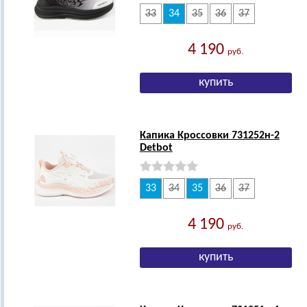
33
34
35
36
37
4 190
руб.
Капика Кроссовки 731252н-2
Detbot
33
34
35
36
37
4 190
руб.