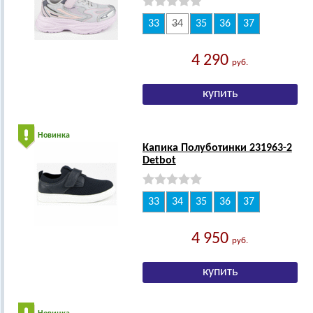
33
34
35
36
37
4 290
руб.
Новинка
Капика Полуботинки 231963-2
Detbot
33
34
35
36
37
4 950
руб.