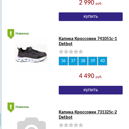
2 990
руб.
Новинка
Капика Кроссовки 741051с-1
Detbot
36
37
38
39
40
4 490
руб.
Новинка
Капика Кроссовки 731325с-2
Detbot