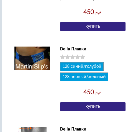
450
руб.
Della Плавки
128 синий/голубой
128 черный/зеленый
450
руб.
Della Плавки