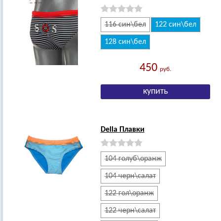
116 син\бел
122 син\бел
128 син\бел
450
руб.
Della Плавки
104 голуб\оранж
104 черн\салат
122 гол\оранж
122 черн\салат