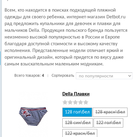
Всем, кто находится в поисках подходящей пляжной
одежды для своего ребенка, интернет-магазин Detbot.ru
рад предложить купальники для девочек и плавки для
мальчиков Della. Продукция польского бренда пользуется
неизменно высокой популярностью в России и Европе
благодаря доступной стоимости и высокому качеству
исполнения. Представленные модели отличает яркий и
оригинальный дизайн, который придется по вкусу даже
самым взыскательным маленьким модникам.
Всего товаров:
4
Сортировать
|
Della Плавки
128 гол\бел
128 красн\бел
128 син\бел
122 гол\бел
122 красн/бел