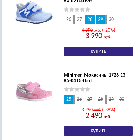
8А-02 Detbot
26
27
28
29
30
4 990
(-20%)
руб.
3 990
руб.
Minimen Мокасины 1726-13-
8А-04 Detbot
25
26
27
28
29
30
3 990
(-38%)
руб.
2 490
руб.