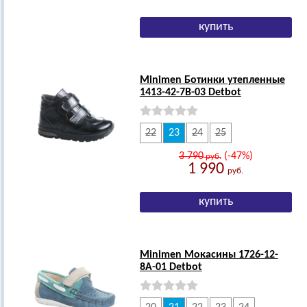
Minimen Ботинки утепленные
1413-42-7В-03 Detbot
22
23
24
25
3 790
(-47%)
руб.
1 990
руб.
Minimen Мокасины 1726-12-
8А-01 Detbot