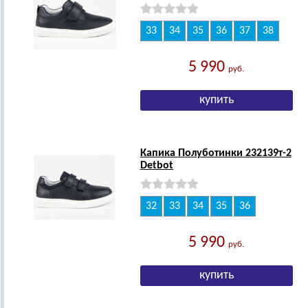
33
34
35
36
37
38
5 990
руб.
Капика Полуботинки 232139т-2
Detbot
32
33
34
35
36
5 990
руб.