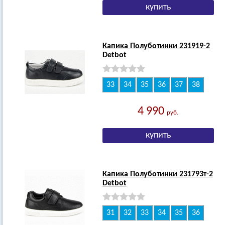
Капика Полуботинки 231919-2
Detbot
33
34
35
36
37
38
4 990
руб.
Капика Полуботинки 231793т-2
Detbot
31
32
33
34
35
36