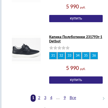
5 990
руб.
Капика Полуботинки 231793т-1
Detbot
31
32
33
34
35
36
5 990
руб.
1
2
3
4
...
9
Все