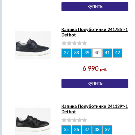
Капика Полуботинки 241785т-1
Detbot
37
38
39
40
41
42
6 990
руб.
Капика Полуботинки 241139т-1
Detbot
35
36
37
38
39