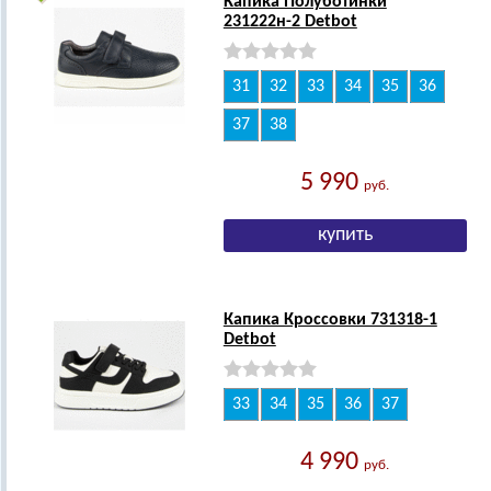
Капика Полуботинки
231222н-2 Detbot
31
32
33
34
35
36
37
38
5 990
руб.
Капика Кроссовки 731318-1
Detbot
33
34
35
36
37
4 990
руб.