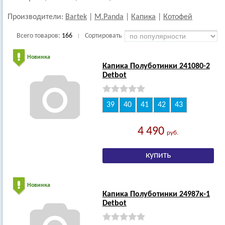
Производители:
Bartek
|
M.Panda
|
Капика
|
Котофей
Всего товаров:
166
Сортировать
|
Новинка
Капика Полуботинки 241080-2
Detbot
39
40
41
42
43
4 490
руб.
Новинка
Капика Полуботинки 24987к-1
Detbot