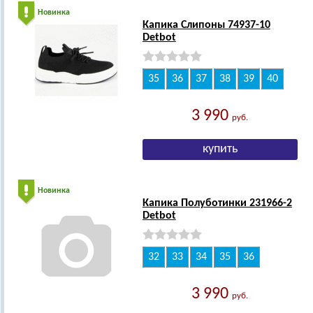
Новинка
Капика Слипоны 74937-10
Detbot
35
36
37
38
39
40
3 990
руб.
Новинка
Капика Полуботинки 231966-2
Detbot
32
33
34
35
36
3 990
руб.