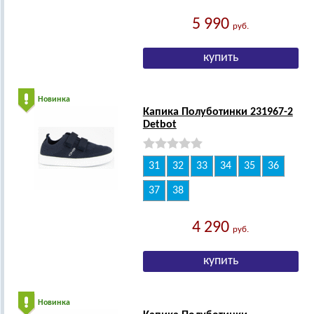
5 990
руб.
Новинка
Капика Полуботинки 231967-2
Detbot
31
32
33
34
35
36
37
38
4 290
руб.
Новинка