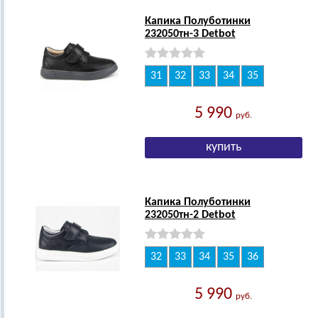
Капика Полуботинки
232050тн-3 Detbot
31
32
33
34
35
5 990
руб.
Капика Полуботинки
232050тн-2 Detbot
32
33
34
35
36
5 990
руб.