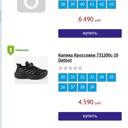
38
39
40
41
42
43
6 490
руб.
Новинка
Капика Кроссовки 731200с-10
Detbot
30
31
32
33
34
35
36
37
38
39
4 590
руб.