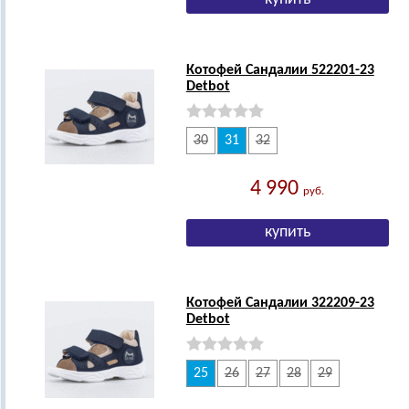
Котофей Сандалии 522201-23
Detbot
30
31
32
4 990
руб.
Котофей Сандалии 322209-23
Detbot
25
26
27
28
29