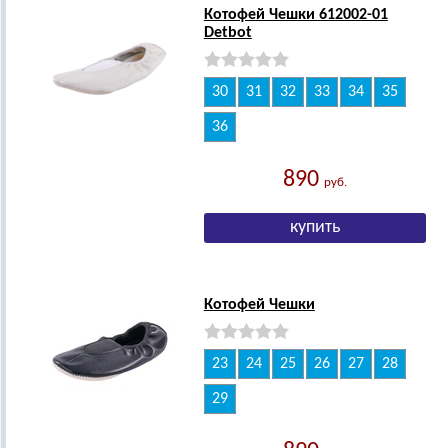
Котофей Чешки 612002-01
Detbot
30
31
32
33
34
35
36
890
руб.
Котофей Чешки
23
24
25
26
27
28
29