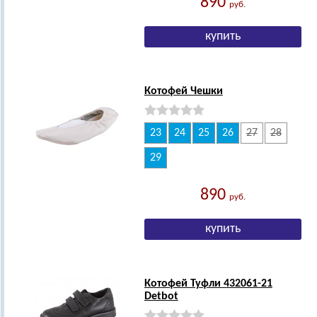
890
руб.
Котофей Чешки
23
24
25
26
27
28
29
890
руб.
Котофей Туфли 432061-21
Detbot