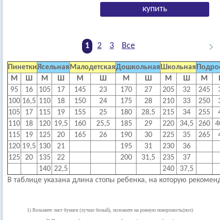
1
2
3
Все
Пинетки
Ясельная
Малодетская
Дошкольная
Школьная
Подрос
М
Ш
М
Ш
М
Ш
М
Ш
М
Ш
М
95
16
105
17
145
23
170
27
205
32
245
100
16,5
110
18
150
24
175
28
210
33
250
105
17
115
19
155
25
180
28,5
215
34
255
110
18
120
19,5
160
25,5
185
29
220
34,5
260
4
115
19
125
20
165
26
190
30
225
35
265
120
19,5
130
21
195
31
230
36
125
20
135
22
200
31,5
235
37
140
22,5
240
37,5
В таблице указана длина стопы ребенка, на которую рекоме
1) Возьмите лист бумаги (лучше белый), положите на ровную поверхность(пол)