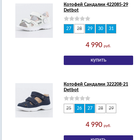
Котофей Сандалии 422085-29
Detbot
27
28
29
30
31
4 990
руб.
Котофей Сандалии 322208-21
Detbot
25
26
27
28
29
4 990
руб.