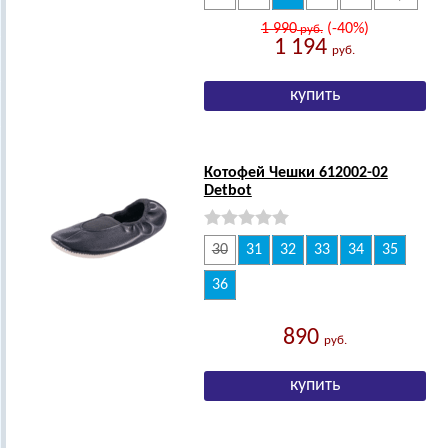
1 990
(-40%)
руб.
1 194
руб.
Котофей Чешки 612002-02
Detbot
30
31
32
33
34
35
36
890
руб.