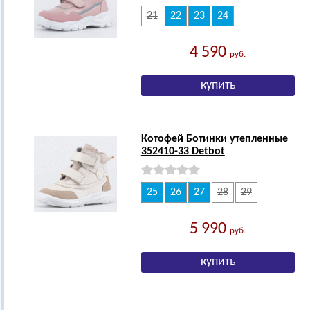
21
22
23
24
4 590
руб.
Котофей Ботинки утепленные
352410-33 Detbot
25
26
27
28
29
5 990
руб.