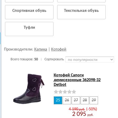
Спортивная обувь
Текстильная обувь
Туфли
Производители:
Капика
|
Котофей
Всего товаров:
50
Сортировать
|
Котофей Сапоги
демисезонные 362098-32
Detbot
25
26
27
28
29
4 190
(-50%)
руб.
2 095
руб.