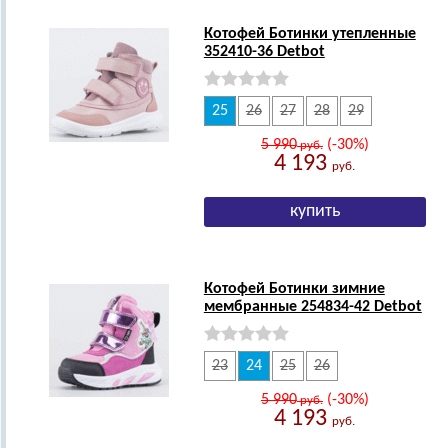
Котофей Ботинки утепленные
352410-36 Detbot
25
26
27
28
29
5 990
(-30%)
руб.
4 193
руб.
Котофей Ботинки зимние
мембранные 254834-42 Detbot
23
24
25
26
5 990
(-30%)
руб.
4 193
руб.