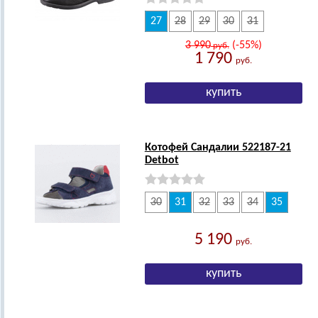
27
28
29
30
31
3 990
(-55%)
руб.
1 790
руб.
Котофей Сандалии 522187-21
Detbot
30
31
32
33
34
35
5 190
руб.