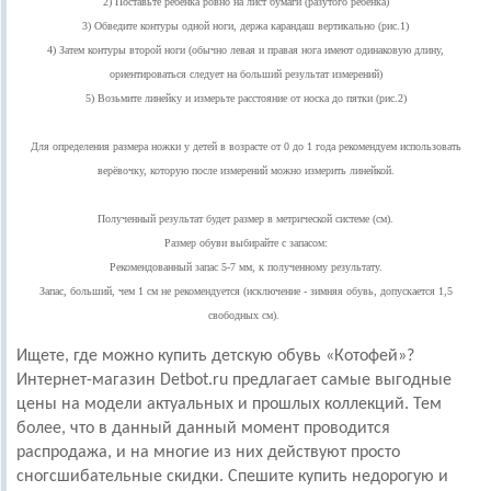
2) Поставьте ребенка ровно на лист бумаги (разутого ребенка)
3) Обведите контуры одной ноги, держа карандаш вертикально (рис.1)
4) Затем контуры второй ноги (обычно левая и правая нога имеют одинаковую длину,
ориентироваться следует на больший результат измерений)
5) Возьмите линейку и измерьте расстояние от носка до пятки (рис.2)
Для определения размера ножки у детей в возрасте от 0 до 1 года рекомендуем использовать
верёвочку, которую после измерений можно измерить линейкой.
Полученный результат будет размер в метрической системе (см).
Размер обуви выбирайте с запасом:
Рекомендованный запас 5-7 мм, к полученному результату.
Запас, больший, чем 1 см не рекомендуется (исключение - зимняя обувь, допускается 1,5
свободных см).
Ищете, где можно купить детскую обувь «Котофей»?
Интернет-магазин Detbot.ru предлагает самые выгодные
цены на модели актуальных и прошлых коллекций. Тем
более, что в данный данный момент проводится
распродажа, и на многие из них действуют просто
сногсшибательные скидки. Спешите купить недорогую и