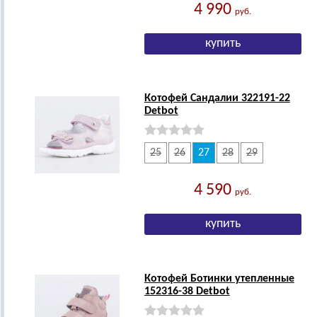
4 990
руб.
Котофей Сандалии 322191-22
Detbot
25
26
27
28
29
4 590
руб.
Котофей Ботинки утепленные
152316-38 Detbot