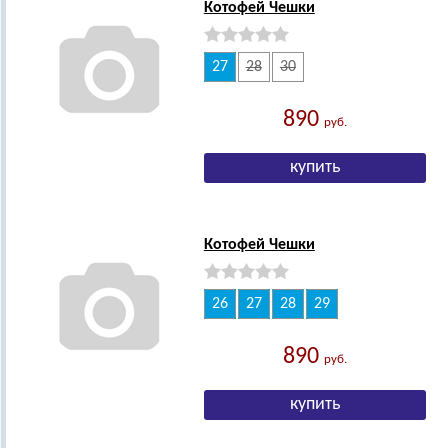
Котофей Чешки
27
28
30
890
руб.
Котофей Чешки
26
27
28
29
890
руб.