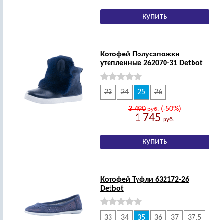
Котофей Полусапожки
утепленные 262070-31 Detbot
23
24
25
26
3 490
(-50%)
руб.
1 745
руб.
Котофей Туфли 632172-26
Detbot
33
34
35
36
37
37,5