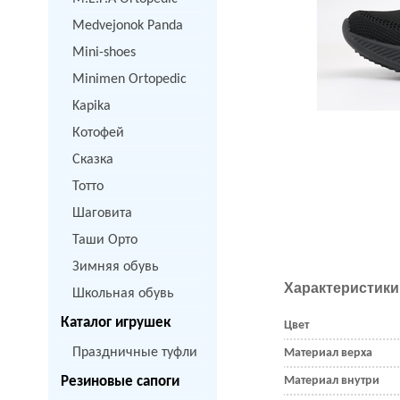
Medvejonok Panda
Mini-shoes
Minimen Ortopedic
Kapika
Котофей
Сказка
Тотто
Шаговита
Таши Орто
Зимняя обувь
Характеристики
Школьная обувь
Каталог игрушек
Цвет
Праздничные туфли
Материал верха
Резиновые сапоги
Материал внутри