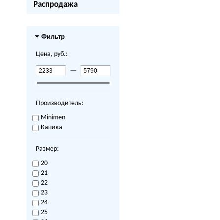
Распродажа
Фильтр
Цена, руб.:
—
Производитель:
Minimen
Капика
Размер:
20
21
22
23
24
25