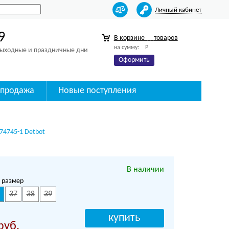
Личный кабинет
9
В корзине
товаров
на сумму:
Р
 выходные и праздничные дни
Оформить
спродажа
Новые поступления
74745-1 Detbot
В наличии
 размер
37
38
39