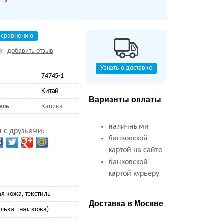
 сравнению
добавить отзыв
Узнать о доставке
74745-1
Китай
Варианты оплаты
ель
Капика
наличными
 с друзьями:
банковской
картой на сайте
банковской
картой курьеру
ая кожа, текстиль
Доставка в Москве
лька - нат. кожа)