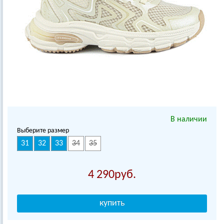
В наличии
Выберите размер
31
32
33
34
35
4 290