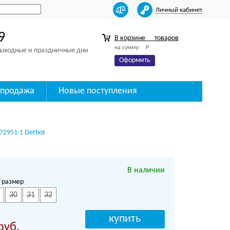
Личный кабинет
9
В корзине
товаров
на сумму:
Р
 выходные и праздничные дни
Оформить
спродажа
Новые поступления
72951-1 Detbot
В наличии
 размер
30
31
32