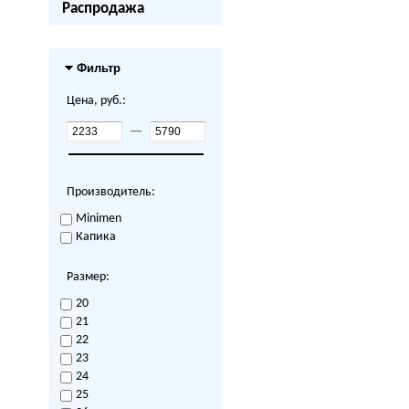
Распродажа
Фильтр
Цена, руб.:
—
Производитель:
Minimen
Капика
Размер:
20
21
22
23
24
25