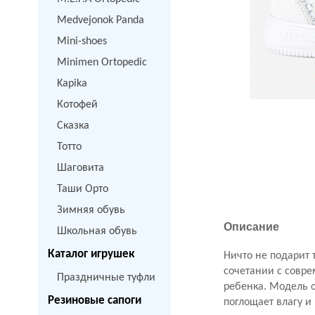
Medvejonok Panda
Mini-shoes
Minimen Ortopedic
Kapika
Котофей
Сказка
Тотто
Шаговита
Таши Орто
Зимняя обувь
Описание
Школьная обувь
Каталог игрушек
Ничто не подарит 
сочетании с совр
Праздничные туфли
ребенка. Модель 
Резиновые сапоги
поглощает влагу и