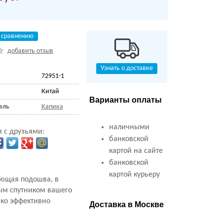
 сравнению
добавить отзыв
Узнать о доставке
72951-1
Китай
Варианты оплаты
ель
Капика
наличными
 с друзьями:
банковской
картой на сайте
банковской
картой курьеру
ующая подошва, в
ым спутником вашего
ько эффективно
Доставка в Москве