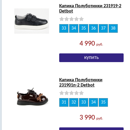
Капика Полуботинки 231919-2
Detbot
33
34
35
36
37
38
4 990
руб.
Капика Полуботинки
231901п-2 Detbot
31
32
33
34
35
3 990
руб.