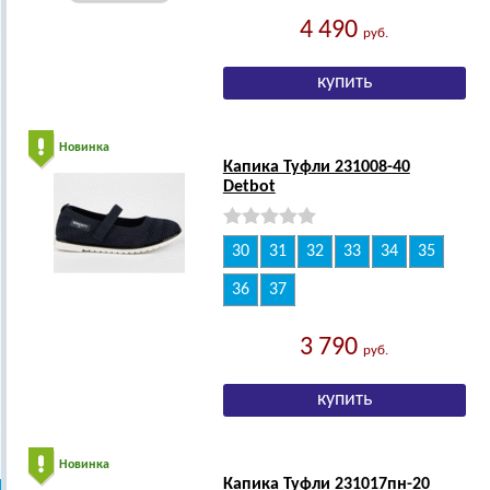
4 490
руб.
Новинка
Капика Туфли 231008-40
Detbot
30
31
32
33
34
35
36
37
3 790
руб.
Новинка
Капика Туфли 231017пн-20