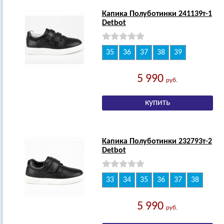
Капика Полуботинки 241139т-1
Detbot
35
36
37
38
39
5 990
руб.
Капика Полуботинки 232793т-2
Detbot
33
34
35
36
37
38
5 990
руб.