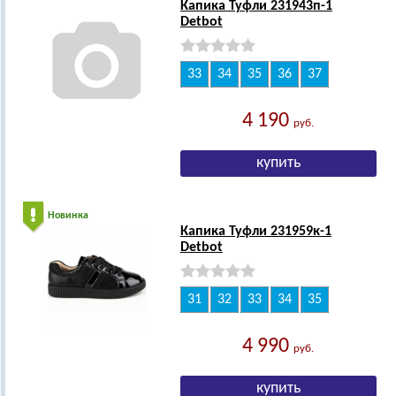
Капика Туфли 231943п-1
Detbot
33
34
35
36
37
4 190
руб.
Новинка
Капика Туфли 231959к-1
Detbot
31
32
33
34
35
4 990
руб.