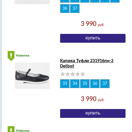
36
37
3 990
руб.
Новинка
Капика Туфли 231916пн-2
Detbot
33
34
35
36
37
3 990
руб.
Новинка