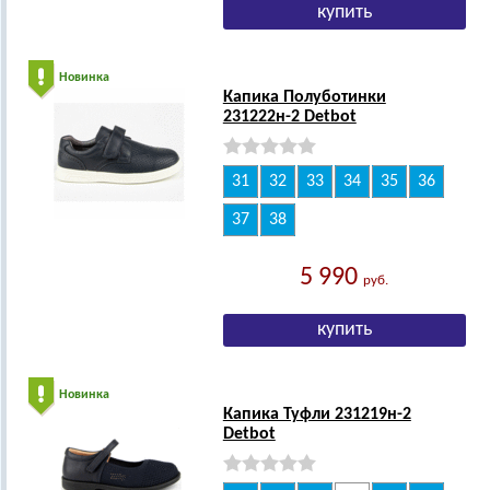
Новинка
Капика Полуботинки
231222н-2 Detbot
31
32
33
34
35
36
37
38
5 990
руб.
Новинка
Капика Туфли 231219н-2
Detbot