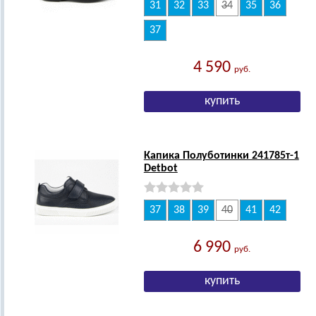
31
32
33
34
35
36
37
4 590
руб.
Капика Полуботинки 241785т-1
Detbot
37
38
39
40
41
42
6 990
руб.