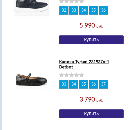
32
33
34
35
36
5 990
руб.
Капика Туфли 231937п-1
Detbot
33
34
35
36
37
3 790
руб.