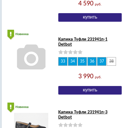
4 590
руб.
Новинка
Капика Туфли 231941п-1
Detbot
33
34
35
36
37
38
3 990
руб.
Новинка
Капика Туфли 231941п-3
Detbot