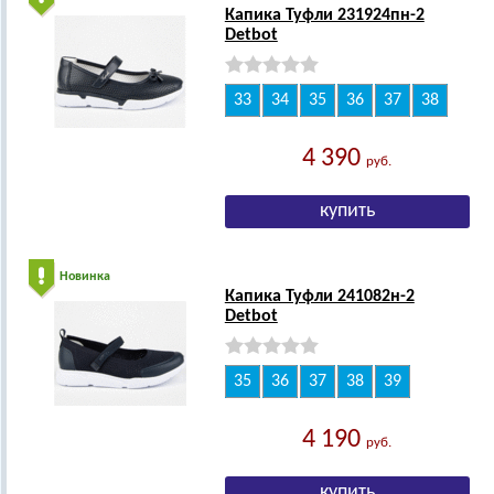
Капика Туфли 231924пн-2
Detbot
33
34
35
36
37
38
4 390
руб.
Новинка
Капика Туфли 241082н-2
Detbot
35
36
37
38
39
4 190
руб.