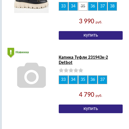
33
34
35
36
37
38
3 990
руб.
Новинка
Капика Туфли 231943к-2
Detbot
33
34
35
36
37
4 790
руб.