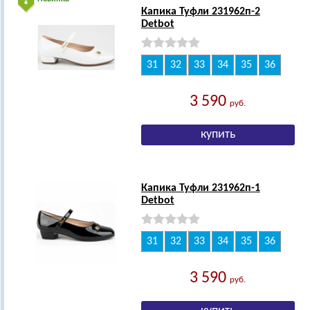
Капика Туфли 231962п-2
Detbot
31
32
33
34
35
36
3 590
руб.
Капика Туфли 231962п-1
Detbot
31
32
33
34
35
36
3 590
руб.