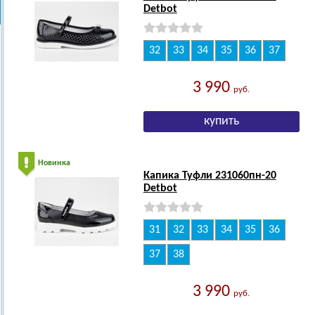
Detbot
32
33
34
35
36
37
3 990
руб.
Новинка
Капика Туфли 231060пн-20
Detbot
31
32
33
34
35
36
37
38
3 990
руб.