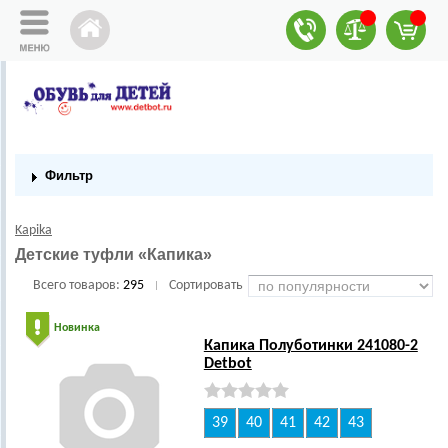
Фильтр
Kapika
Детские туфли «Капика»
Всего товаров:
295
Сортировать
|
Новинка
Капика Полуботинки 241080-2
Detbot
39
40
41
42
43