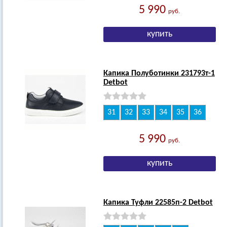
5 990
руб.
Капика Полуботинки 231793т-1
Detbot
31
32
33
34
35
36
5 990
руб.
Капика Туфли 22585п-2 Detbot