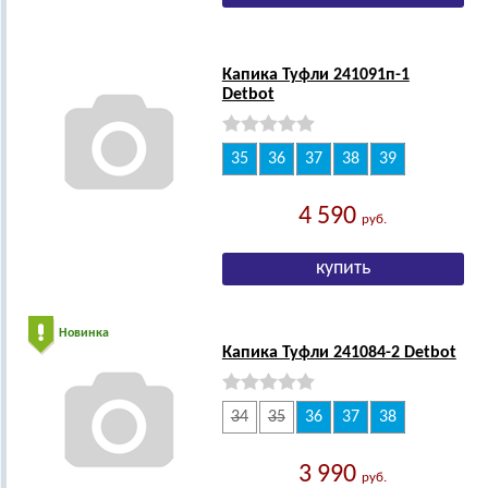
Капика Туфли 241091п-1
Detbot
35
36
37
38
39
4 590
руб.
Новинка
Капика Туфли 241084-2 Detbot
34
35
36
37
38
3 990
руб.