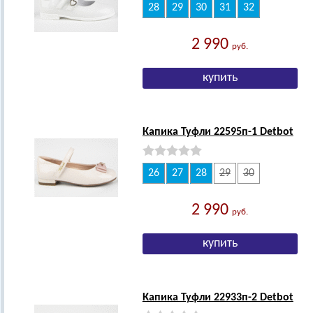
28
29
30
31
32
2 990
руб.
Капика Туфли 22595п-1 Detbot
26
27
28
29
30
2 990
руб.
Капика Туфли 22933п-2 Detbot