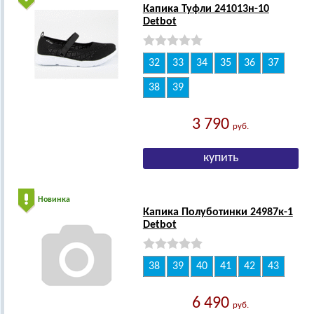
Капика Туфли 241013н-10
Detbot
32
33
34
35
36
37
38
39
3 790
руб.
Новинка
Капика Полуботинки 24987к-1
Detbot
38
39
40
41
42
43
6 490
руб.