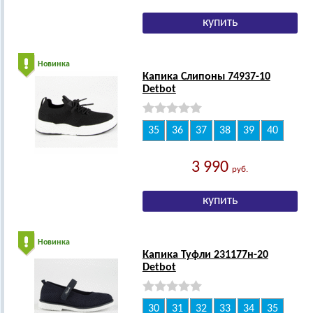
Новинка
Капика Слипоны 74937-10
Detbot
35
36
37
38
39
40
3 990
руб.
Новинка
Капика Туфли 231177н-20
Detbot
30
31
32
33
34
35