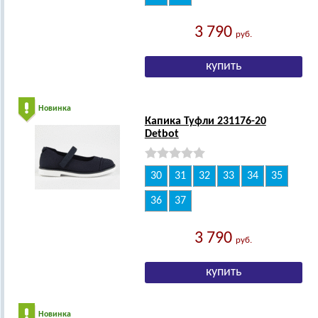
3 790
руб.
Новинка
Капика Туфли 231176-20
Detbot
30
31
32
33
34
35
36
37
3 790
руб.
Новинка