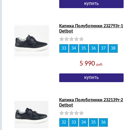
Капика Полуботинки 232793т-1
Detbot
33
34
35
36
37
38
5 990
руб.
Капика Полуботинки 232139т-2
Detbot
32
33
34
35
36