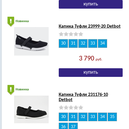
Новинка
Капика Туфли 23999-20 Detbot
30
31
32
33
34
3 790
руб.
Новинка
Капика Туфли 231176-10
Detbot
30
31
32
33
34
35
36
37