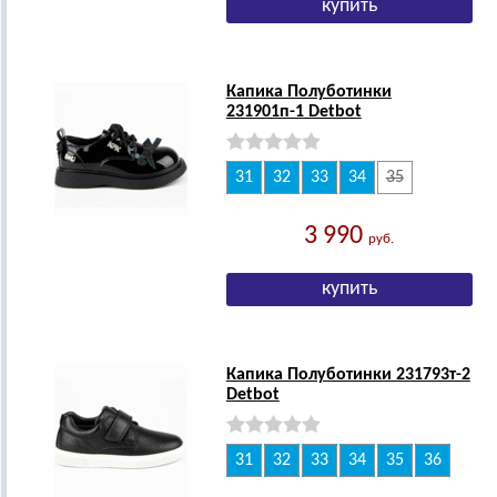
Капика Полуботинки
231901п-1 Detbot
31
32
33
34
35
3 990
руб.
Капика Полуботинки 231793т-2
Detbot
31
32
33
34
35
36