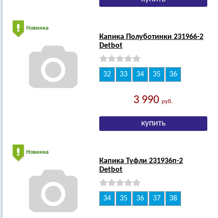
Новинка
Капика Полуботинки 231966-2
Detbot
32
33
34
35
36
3 990
руб.
Новинка
Капика Туфли 231936п-2
Detbot
34
35
36
37
38