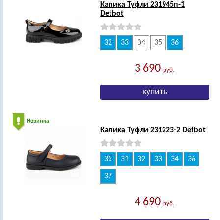
Капика Туфли 231945п-1
Detbot
32
33
34
35
36
3 690
руб.
Новинка
Капика Туфли 231223-2 Detbot
35
31
32
33
34
36
37
4 690
руб.