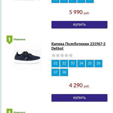
5 990
руб.
Новинка
Капика Полуботинки 231967-2
Detbot
31
32
33
34
35
36
37
38
4 290
руб.
Новинка