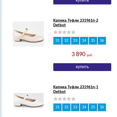
Капика Туфли 231961п-2
Detbot
31
32
33
34
35
36
3 890
руб.
Капика Туфли 231961п-1
Detbot
31
32
33
34
35
36