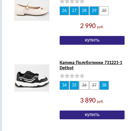
26
27
28
29
30
2 990
руб.
Капика Полуботинки 731221-1
Detbot
34
35
36
37
38
3 890
руб.