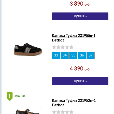
3 890
руб.
Капика Туфли 231955к-1
Detbot
33
34
35
36
37
4 390
руб.
Новинка
Капика Туфли 231952п-1
Detbot