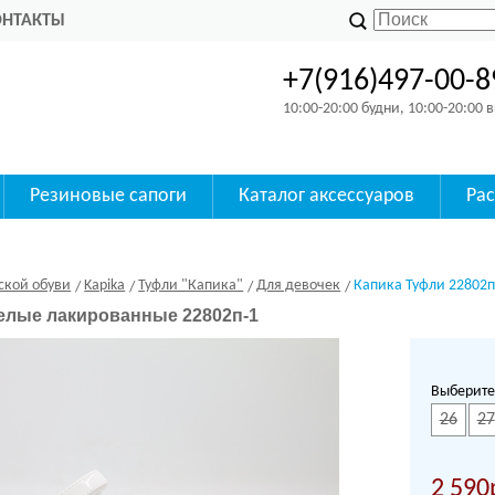
ОНТАКТЫ
+7(916)497-00-8
10:00-20:00 будни, 10:00-20:00
Резиновые сапоги
Каталог аксессуаров
Ра
ской обуви
Kapika
Туфли "Капика"
Для девочек
Капика Туфли 22802п
елые лакированные 22802п-1
Выберите
26
27
2 590