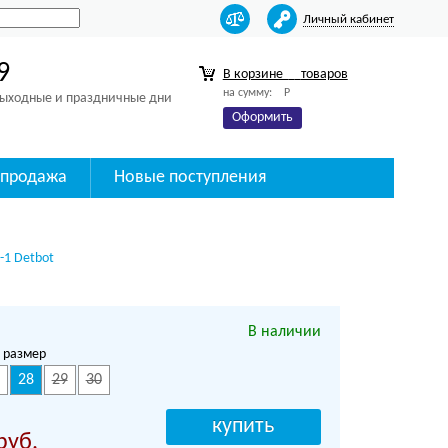
Личный кабинет
9
В корзине
товаров
на сумму:
Р
 выходные и праздничные дни
Оформить
спродажа
Новые поступления
-1 Detbot
В наличии
 размер
28
29
30