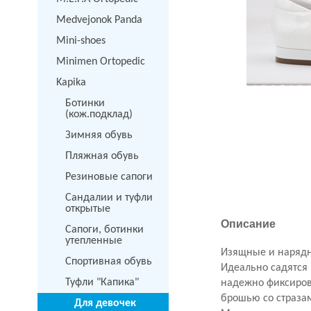
Medvejonok Panda
Mini-shoes
Minimen Ortopedic
Kapika
Ботинки
(кож.подклад)
Зимняя обувь
Пляжная обувь
Резиновые сапоги
Сандалии и туфли
открытые
Описание
Сапоги, ботинки
утепленные
Изящные и нарядн
Спортивная обувь
Идеально садятся 
Туфли "Капика"
надежно фиксиров
брошью со страза
Для девочек