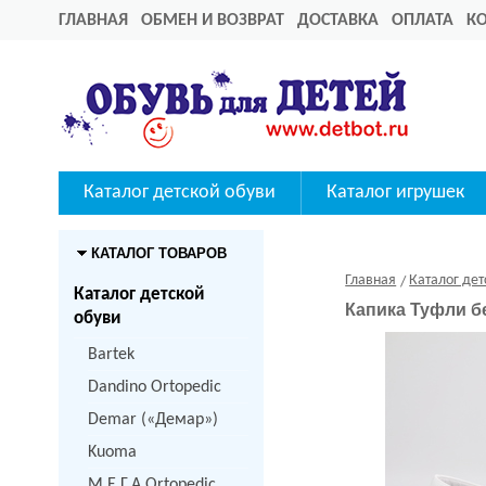
ГЛАВНАЯ
ОБМЕН И ВОЗВРАТ
ДОСТАВКА
ОПЛАТА
К
Каталог детской обуви
Каталог игрушек
КАТАЛОГ ТОВАРОВ
Главная
Каталог дет
Каталог детской
Капика Туфли б
обуви
Bartek
Dandino Ortopedic
Demar («Демар»)
Kuoma
M.Е.Г.А Ortopedic