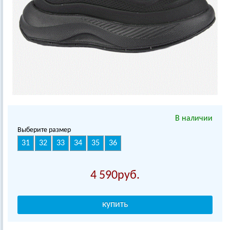
В наличии
Выберите размер
31
32
33
34
35
36
4 590