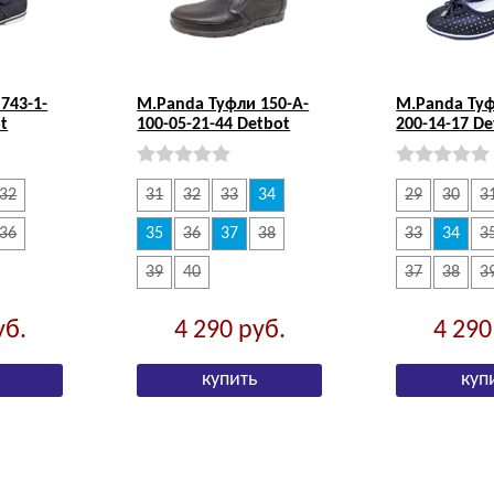
743-1-
M.Panda Туфли 150-A-
M.Panda Туф
t
100-05-21-44 Detbot
200-14-17 De
32
31
32
33
34
29
30
3
36
35
36
37
38
33
34
3
39
40
37
38
3
уб.
4 290
руб.
4 29