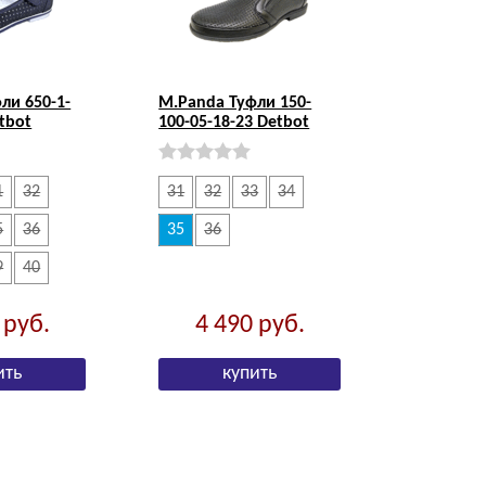
ли 650-1-
M.Panda Туфли 150-
tbot
100-05-18-23 Detbot
1
32
31
32
33
34
5
36
35
36
9
40
0
руб.
4 490
руб.