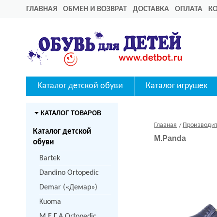
ГЛАВНАЯ
ОБМЕН И ВОЗВРАТ
ДОСТАВКА
ОПЛАТА
К
Каталог детской обуви
Каталог игрушек
КАТАЛОГ ТОВАРОВ
Главная
Производи
Каталог детской
M.Panda
обуви
Bartek
Dandino Ortopedic
Demar («Демар»)
Kuoma
M.Е.Г.А Ortopedic