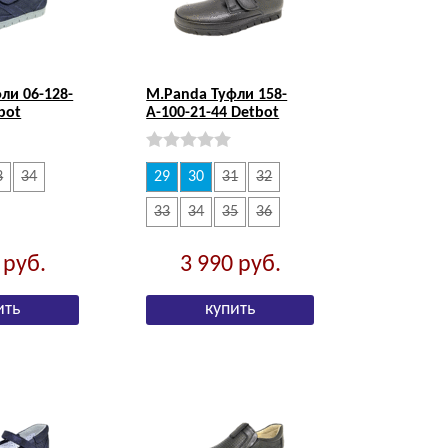
ли 06-128-
M.Panda Туфли 158-
bot
А-100-21-44 Detbot
3
34
29
30
31
32
33
34
35
36
0
руб.
3 990
руб.