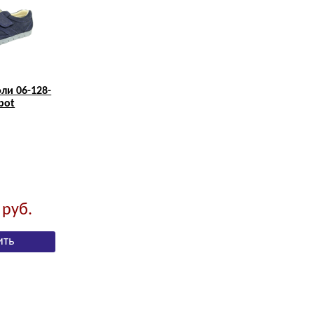
ли 06-128-
bot
0
руб.