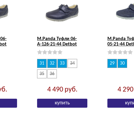
06-
M.Panda Туфли 06-
M.Panda Туф
tbot
А-126-21-44 Detbot
05-21-44 Det
31
32
33
34
29
30
35
36
уб.
4 490
руб.
4 29