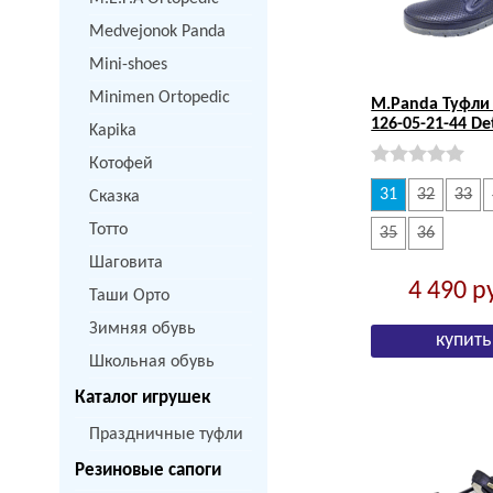
Medvejonok Panda
Mini-shoes
Minimen Ortopedic
M.Panda Туфли 
126-05-21-44 De
Kapika
Котофей
31
32
33
Сказка
Тотто
35
36
Шаговита
4 490
р
Таши Орто
Зимняя обувь
Школьная обувь
Каталог игрушек
Праздничные туфли
Резиновые сапоги