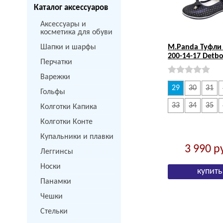
Каталог аксессуаров
Аксессуары и
косметика для обуви
Шапки и шарфы
M.Panda Туфли 
200-14-17 Detbo
Перчатки
Варежки
29
30
31
Гольфы
33
34
35
Колготки Капика
Колготки Конте
Купальники и плавки
3 990
р
Леггинсы
Носки
Панамки
Чешки
Стельки