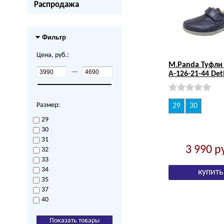
Распродажа
Фильтр
Цена, руб.:
M.Panda Туфли 
—
А-126-21-44 De
Размер:
29
30
29
30
31
3 990
р
32
33
34
35
37
40