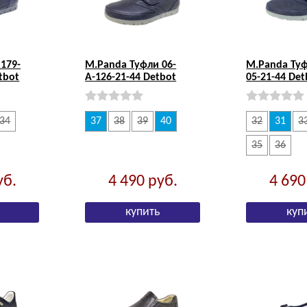
179-
M.Panda Туфли 06-
M.Panda Туф
tbot
А-126-21-44 Detbot
05-21-44 Det
34
37
38
39
40
32
31
3
35
36
уб.
4 490
руб.
4 69