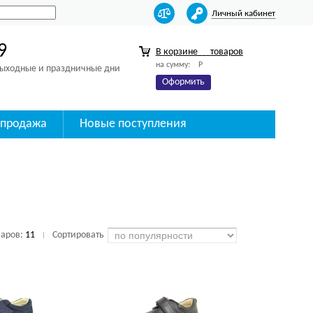
Личный кабинет
9
В корзине
товаров
на сумму:
Р
 выходные и праздничные дни
Оформить
спродажа
Новые поступления
варов:
11
Сортировать
|