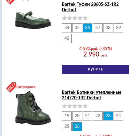
Bartek Туфли 28605-SZ-1R2
Detbot
34
35
36
37
38
39
40
4 590
(-35%)
руб.
2 990
руб.
Распродажа
Bartek Ботинки утепленные
214770-1R2 Detbot
19
20
21
22
23
24
25
26