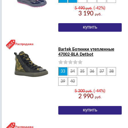
5 490
(-42%)
руб.
3 190
руб.
Распродажа
Bartek Ботинки утепленные
47002-BLA Detbot
33
34
35
36
37
38
39
40
5 300
(-44%)
руб.
2 990
руб.
Распродажа