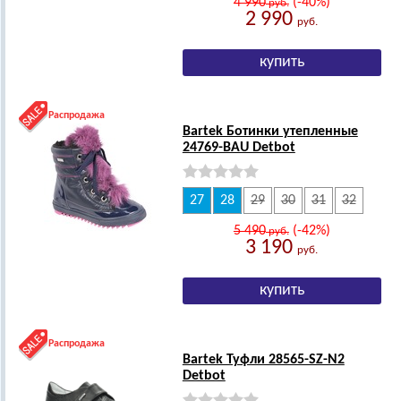
4 990
(-40%)
руб.
2 990
руб.
Распродажа
Bartek Ботинки утепленные
24769-BAU Detbot
27
28
29
30
31
32
5 490
(-42%)
руб.
3 190
руб.
Распродажа
Bartek Туфли 28565-SZ-N2
Detbot