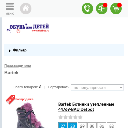
Фильтр
Производители
Bartek
Всего товаров:
6
Сортировать
|
Распродажа
Bartek Ботинки утепленные
44769-BAU Detbot
27
28
29
30
31
32