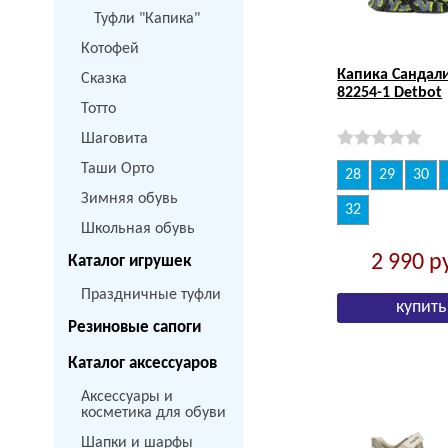
Туфли "Капика"
Котофей
Капика Сандал
Сказка
82254-1 Detbot
Тотто
Шаговита
Таши Орто
28
29
30
Зимняя обувь
32
Школьная обувь
2 990
р
Каталог игрушек
Праздничные туфли
Резиновые сапоги
Каталог аксессуаров
Аксессуары и
косметика для обуви
Шапки и шарфы