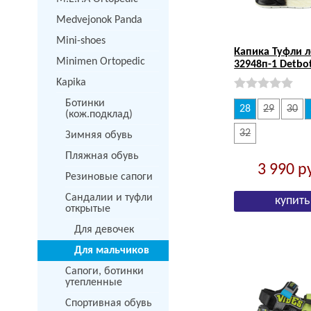
Medvejonok Panda
Mini-shoes
Капика Туфли л
Minimen Ortopedic
32948п-1 Detbo
Kapika
Ботинки
28
29
30
(кож.подклад)
32
Зимняя обувь
Пляжная обувь
3 990
р
Резиновые сапоги
Сандалии и туфли
открытые
Для девочек
Для мальчиков
Сапоги, ботинки
утепленные
Спортивная обувь