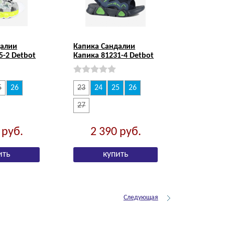
далии
Капика Сандалии
5-2 Detbot
Капика 81231-4 Detbot
5
26
23
24
25
26
27
0
руб.
2 390
руб.
Следующая