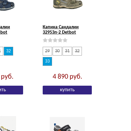
далии
Капика Сандалии
tbot
32953п-2 Detbot
1
32
29
30
31
32
33
0
руб.
4 890
руб.