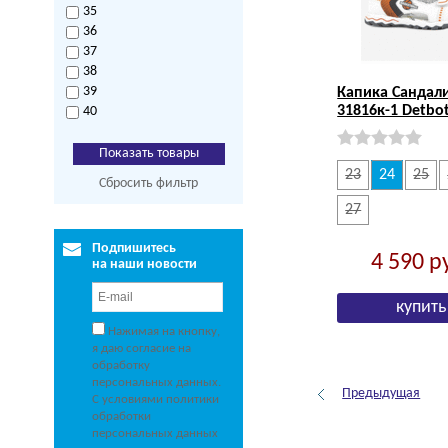
35
36
37
38
39
Капика Сандал
31816к-1 Detbo
40
23
24
25
Сбросить фильтр
27
Подпишитесь
4 590
р
на наши новости
Нажимая на кнопку,
я даю согласие на
обработку
персональных данных.
Предыдущая
С условиями политики
обработки
персональных данных