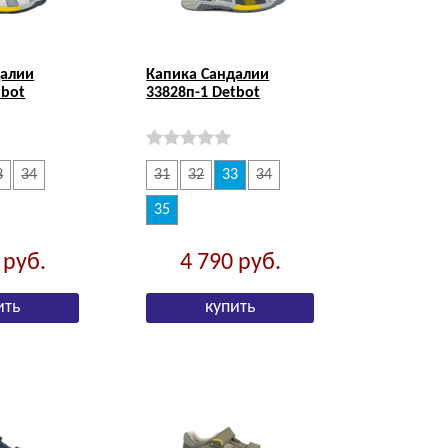
далии
Капика Сандалии
tbot
33828п-1 Detbot
3
34
31
32
33
34
35
0
руб.
4 790
руб.