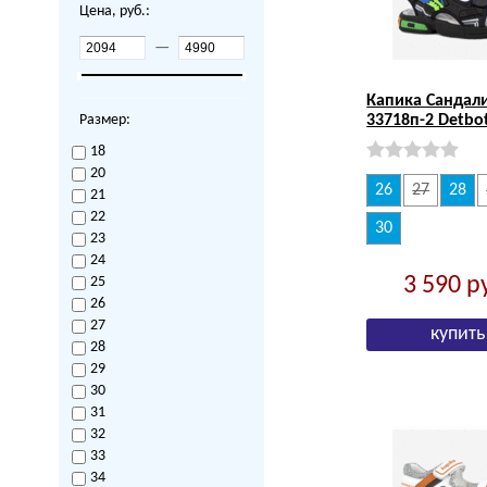
Цена, руб.:
—
Капика Сандал
Размер:
33718п-2 Detbo
18
20
26
27
28
21
22
30
23
24
3 590
р
25
26
27
28
29
30
31
32
33
34