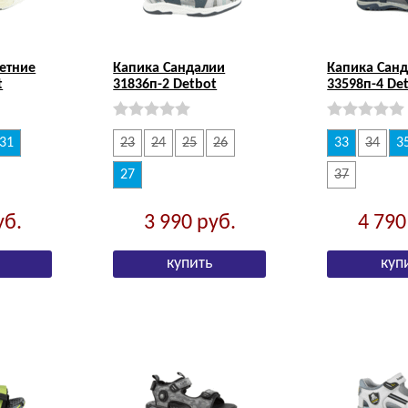
етние
Капика Сандалии
Капика Сан
t
31836п-2 Detbot
33598п-4 De
31
23
24
25
26
33
34
3
27
37
уб.
3 990
руб.
4 79