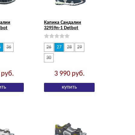
далии
Капика Сандалии
tbot
32959п-1 Detbot
5
36
26
27
28
29
30
0
руб.
3 990
руб.