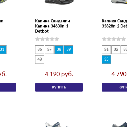
ии
Капика Сандалии
Капика Сан
Капика 34630п-1
33828п-2 De
Detbot
31
36
37
38
39
31
32
3
40
35
уб.
4 190
руб.
4 79