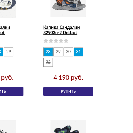
далии
Капика Сандалии
bot
32903п-2 Detbot
8
29
28
29
30
31
32
0
руб.
4 190
руб.