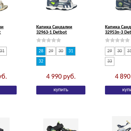
ии
Капика Сандалии
Капика Сан
t
32963-1 Detbot
32953п-3 De
31
28
29
30
31
29
30
3
32
33
уб.
4 990
руб.
4 89