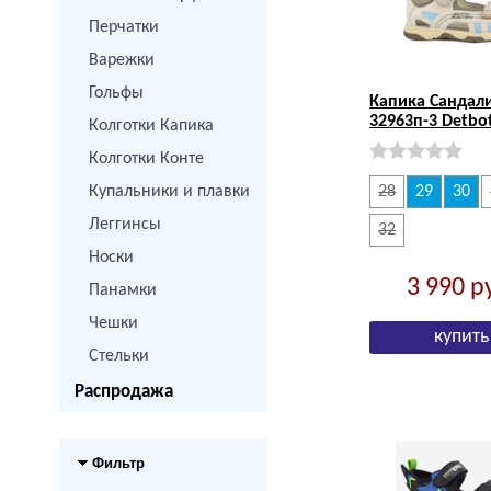
Перчатки
Варежки
Гольфы
Капика Сандал
32963п-3 Detbo
Колготки Капика
Колготки Конте
Купальники и плавки
28
29
30
Леггинсы
32
Носки
3 990
р
Панамки
Чешки
Стельки
Распродажа
Фильтр