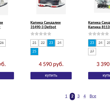
ии
Капика Сандалии
Капика Сан
t
31490-3 Detbot
Капика 8113
26
21
22
23
24
23
24
2
25
27
уб.
4 590
руб.
3 39
1
2
3
4
Все