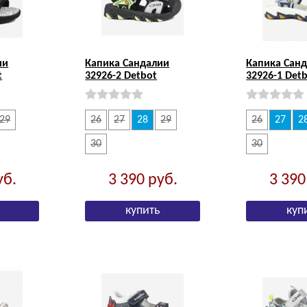
ии
Капика Сандалии
Капика Сан
t
32926-2 Detbot
32926-1 Det
29
26
27
28
29
26
27
2
30
30
уб.
3 390
руб.
3 39