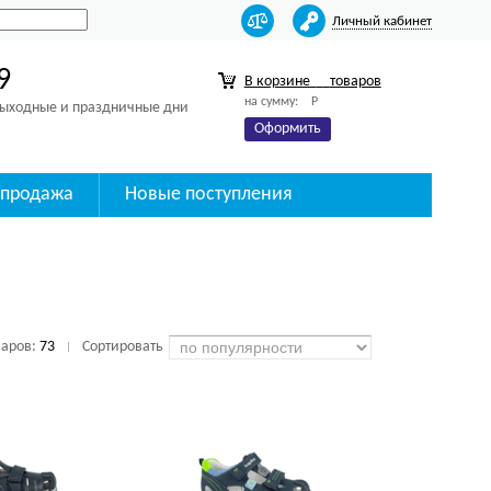
Личный кабинет
9
В корзине
товаров
на сумму:
Р
 выходные и праздничные дни
Оформить
спродажа
Новые поступления
варов:
73
Сортировать
|