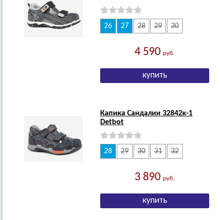
26
27
28
29
30
4 590
руб.
Капика Сандалии 32842к-1
Detbot
28
29
30
31
32
3 890
руб.