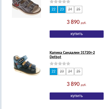
22
23
24
25
3 890
руб.
Капика Сандалии 31720т-2
Detbot
22
23
24
25
3 890
руб.