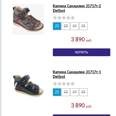
Капика Сандалии 31717т-2
Detbot
22
23
24
25
3 890
руб.
Капика Сандалии 31717т-1
Detbot
22
23
24
25
3 890
руб.