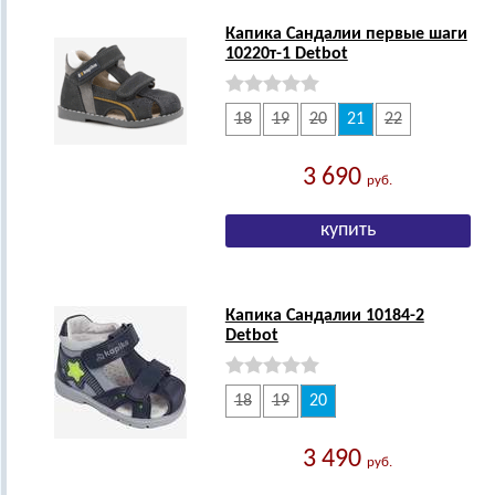
Капика Сандалии первые шаги
10220т-1 Detbot
18
19
20
21
22
3 690
руб.
Капика Сандалии 10184-2
Detbot
18
19
20
3 490
руб.