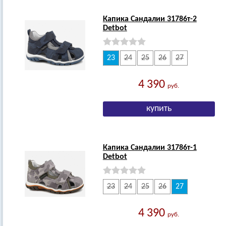
Капика Сандалии 31786т-2
Detbot
23
24
25
26
27
4 390
руб.
Капика Сандалии 31786т-1
Detbot
23
24
25
26
27
4 390
руб.