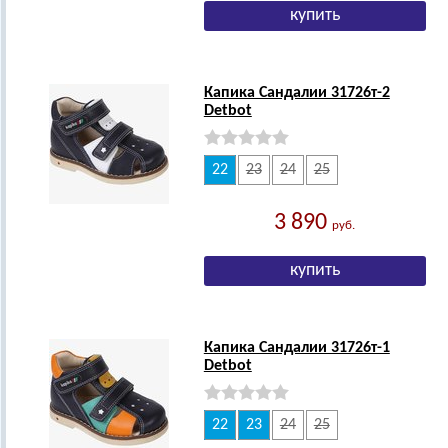
Капика Сандалии 31726т-2
Detbot
22
23
24
25
3 890
руб.
Капика Сандалии 31726т-1
Detbot
22
23
24
25