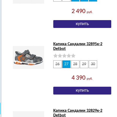
2 490
руб.
Капика Сандалии 32895к-2
Detbot
26
27
28
29
30
4 390
руб.
Капика Сандалии 32829к-2
Detbot