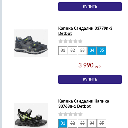
Капика Сандалии 33779п-3
Detbot
31
32
33
34
35
3 990
руб.
Капика Сандалии Капика
33763п-1 Detbot
31
32
33
34
35