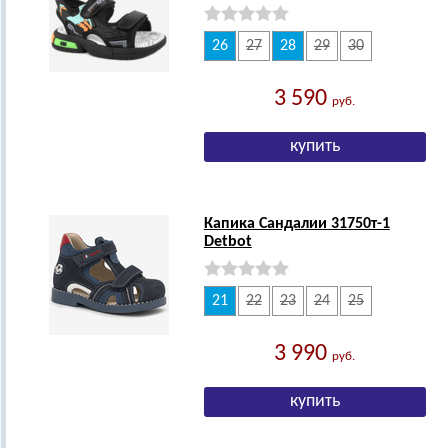
26
27
28
29
30
3 590
руб.
Капика Сандалии 31750т-1
Detbot
21
22
23
24
25
3 990
руб.