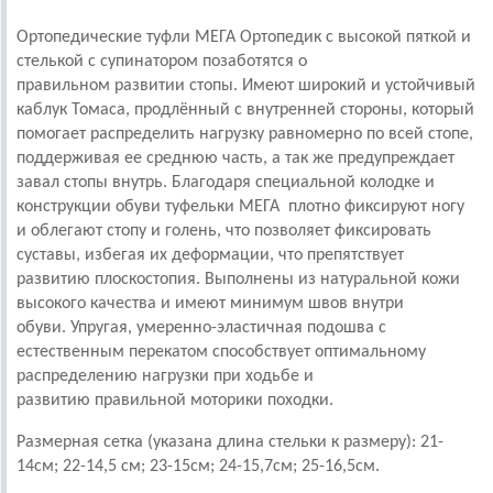
Ортопедические туфли МЕГА Ортопедик с высокой пяткой и
стелькой с супинатором позаботятся о
правильном развитии стопы. Имеют
широкий и устойчивый
каблук Томаса, продлённый с
внутренней стороны, который
помогает распределить нагрузку равномерно по всей
стопе,
поддерживая ее среднюю часть, а так же предупреждает
завал стопы внутрь.
Благодаря специальной колодке и
конструкции обуви туфельки МЕГА плотно фиксируют ногу
и облегают стопу и голень, что позволяет фиксировать
суставы, избегая их деформации, что препятствует
развитию плоскостопия. Выполнены из натуральной кожи
высокого качества и имеют минимум швов внутри
обуви. Упругая, умеренно-эластичная подошва
с
естественным перекатом
способствует оптимальному
распределению нагрузки при ходьбе и
развитию
правильной моторики походки.
Размерная сетка (указана длина стельки к размеру): 21-
14см; 22-14,5 см; 23-15см; 24-15,7см; 25-16,5см.