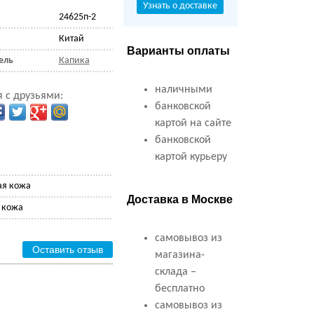
Узнать о доставке
24625п-2
Китай
Варианты оплаты
ель
Капика
наличными
 с друзьями:
банковской
картой на сайте
банковской
картой курьеру
ая кожа
Доставка в Москве
 кожа
самовывоз из
Оставить отзыв
магазина-
склада –
бесплатно
самовывоз из