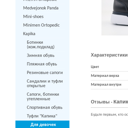
Medvejonok Panda
Mini-shoes
Minimen Ortopedic
Kapika
Ботинки
(кож.подклад)
Характеристики
Зимняя обувь
Пляжная обувь
Цвет
Резиновые сапоги
Материал верха
Сандалии и туфли
Материал внутри
открытые
Сапоги, ботинки
утепленные
Капик
Отзывы -
Спортивная обувь
Будьте первым, кто о
Туфли "Капика"
Для девочек