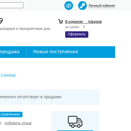
Личный кабинет
9
В корзине
товаров
на сумму:
Р
 выходные и праздничные дни
Оформить
спродажа
Новые поступления
-2 Detbot
ременно отсутствует в продаже
 сравнению
добавить отзыв