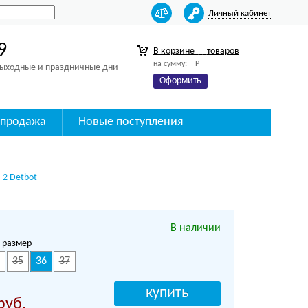
Личный кабинет
9
В корзине
товаров
на сумму:
Р
 выходные и праздничные дни
Оформить
спродажа
Новые поступления
-2 Detbot
В наличии
 размер
35
36
37