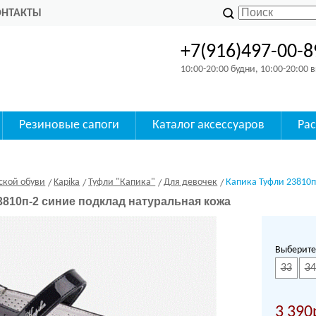
ОНТАКТЫ
+7(916)497-00-8
10:00-20:00 будни, 10:00-20:00
Резиновые сапоги
Каталог аксессуаров
Ра
ской обуви
Kapika
Туфли "Капика"
Для девочек
Капика Туфли 23810п
3810п-2 синие подклад натуральная кожа
Выберите
33
34
3 390