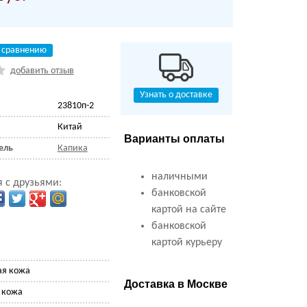
 сравнению
добавить отзыв
Узнать о доставке
23810п-2
Китай
Варианты оплаты
ель
Капика
наличными
 с друзьями:
банковской
картой на сайте
банковской
картой курьеру
ая кожа
Доставка в Москве
 кожа