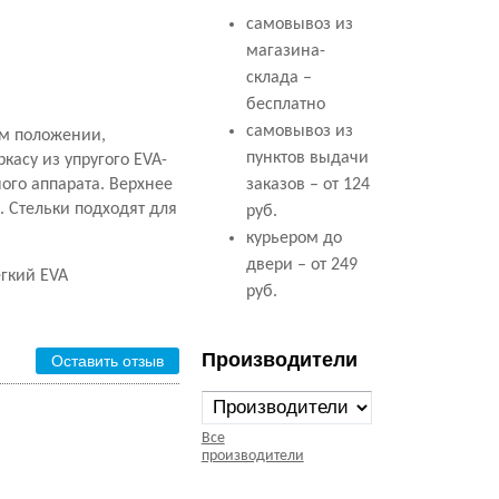
самовывоз из
магазина-
склада –
бесплатно
самовывоз из
ом положении,
пунктов выдачи
касу из упругого EVA-
ого аппарата. Верхнее
заказов – от 124
. Стельки подходят для
руб.
курьером до
двери – от 249
егкий EVA
руб.
Производители
Оставить отзыв
Все
производители