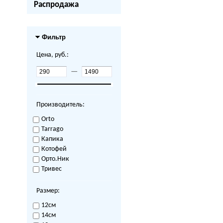
Распродажа
Фильтр
Цена, руб.:
—
Производитель:
Orto
Tarrago
Капика
Котофей
Орто.Ник
Тривес
Размер:
12см
14см