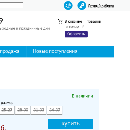
Личный кабинет
9
В корзине
товаров
на сумму:
Р
 выходные и праздничные дни
Оформить
спродажа
Новые поступления
В наличии
 размер
25-27
28-30
31-33
34-37