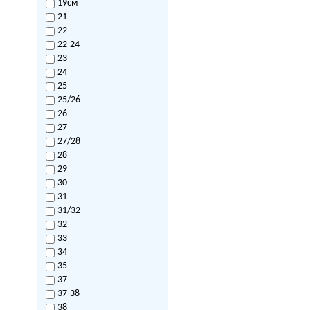
19см
21
22
22-24
23
24
25
25/26
26
27
27/28
28
29
30
31
31/32
32
33
34
35
37
37-38
38