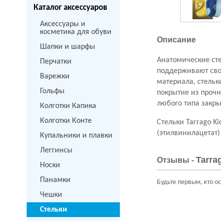
Каталог аксессуаров
Аксессуары и
косметика для обуви
Описание
Шапки и шарфы
Анатомические ст
Перчатки
поддерживают свод
Варежки
материала, стельк
Гольфы
покрытие из прочн
любого типа закры
Колготки Капика
Колготки Конте
Стельки Tarrago Ki
(этилвинилацетат)
Купальники и плавки
Леггинсы
Tarra
Отзывы -
Носки
Панамки
Будьте первым, кто о
Чешки
Стельки