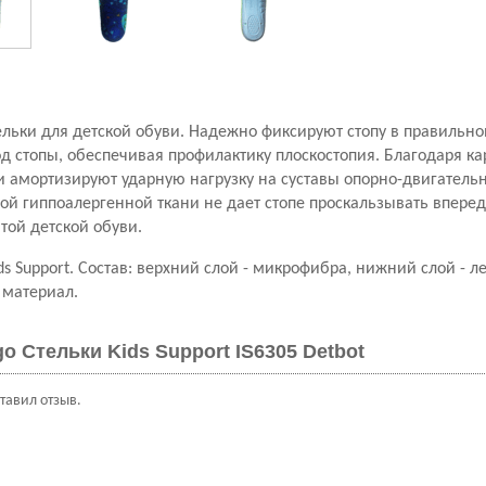
ельки для детской обуви. Надежно фиксируют стопу в правильн
 стопы, обеспечивая профилактику плоскостопия. Благодаря кар
и амортизируют ударную нагрузку на суставы опорно-двигательн
ой гиппоалергенной ткани не дает стопе проскальзывать вперед
той детской обуви.
ds Support. Состав: верхний слой - микрофибра, нижний слой - л
 материал.
go Стельки Kids Support IS6305 Detbot
ставил отзыв.