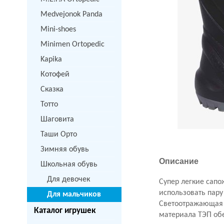
Medvejonok Panda
Mini-shoes
Minimen Ortopedic
Kapika
Котофей
Сказка
Тотто
Шаговита
Таши Орто
Зимняя обувь
Описание
Школьная обувь
Для девочек
Супер легкие сапо
использовать пару
Для мальчиков
Светоотражающая 
Каталог игрушек
материала ТЭП об