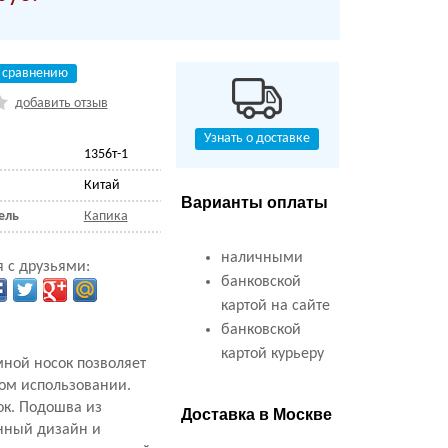
 сравнению
добавить отзыв
Узнать о доставке
1356т-1
Китай
Варианты оплаты
ель
Капика
наличными
 с друзьями:
банковской
картой на сайте
банковской
картой курьеру
мной носок позволяет
ном использовании.
ок. Подошва из
Доставка в Москве
нный дизайн и