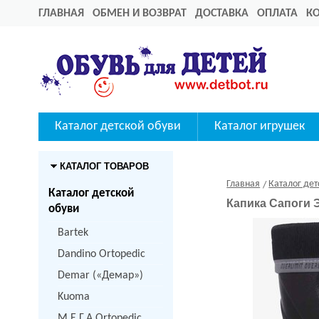
ГЛАВНАЯ
ОБМЕН И ВОЗВРАТ
ДОСТАВКА
ОПЛАТА
К
Каталог детской обуви
Каталог игрушек
КАТАЛОГ ТОВАРОВ
Главная
Каталог дет
Каталог детской
Капика Сапоги 
обуви
Bartek
Dandino Ortopedic
Demar («Демар»)
Kuoma
M.Е.Г.А Ortopedic