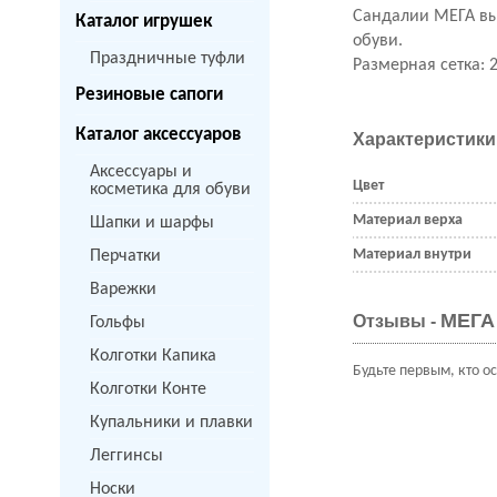
Сандалии МЕГА вы
Каталог игрушек
обуви.
Праздничные туфли
Размерная сетка: 21
Резиновые сапоги
Каталог аксессуаров
Характеристики
Аксессуары и
Цвет
косметика для обуви
Материал верха
Шапки и шарфы
Материал внутри
Перчатки
Варежки
МЕГА 
Отзывы -
Гольфы
Колготки Капика
Будьте первым, кто о
Колготки Конте
Купальники и плавки
Леггинсы
Носки