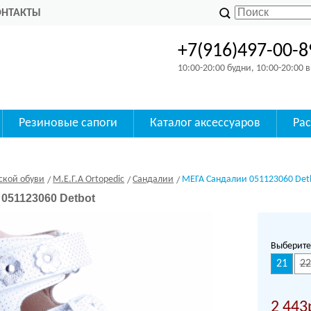
ОНТАКТЫ
+7(916)497-00-8
10:00-20:00 будни, 10:00-20:00
Резиновые сапоги
Каталог аксессуаров
Ра
ской обуви
M.Е.Г.А Ortopedic
Сандалии
МЕГА Сандалии 051123060 Det
051123060 Detbot
Выберите
21
22
2 443