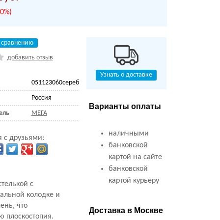
30%)
 сравнению
добавить отзыв
Узнать о доставке
051123060сереб
Россия
Варианты оплаты
ель
МЕГА
наличными
 с друзьями:
банковской
картой на сайте
банковской
картой курьеру
стелькой с
иальной колодке и
ень, что
Доставка в Москве
ю плоскостопия.