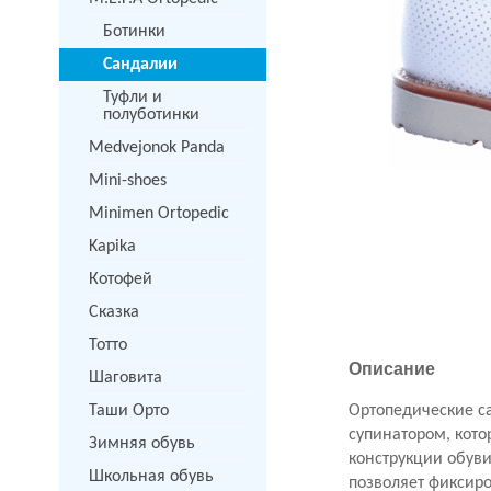
Ботинки
Сандалии
Туфли и
полуботинки
Medvejonok Panda
Mini-shoes
Minimen Ortopedic
Kapika
Котофей
Сказка
Тотто
Описание
Шаговита
Таши Орто
Ортопедические са
супинатором, кото
Зимняя обувь
конструкции обуви
Школьная обувь
позволяет фиксиро