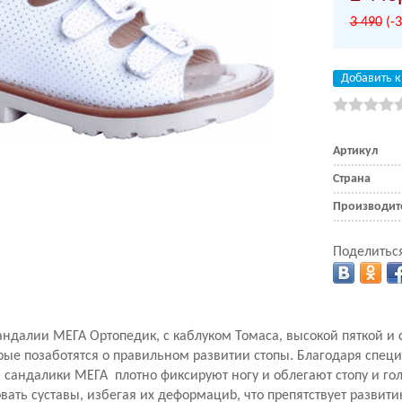
3 490
(-
Добавить к
Артикул
Страна
Производит
Поделиться
ндалии МЕГА Ортопедик, с каблуком Томаса, высокой пяткой и 
рые позаботятся о правильном развитии стопы. Благодаря спец
 сандалики МЕГА плотно фиксируют ногу и облегают стопу и гол
вать суставы, избегая их деформациb, что препятствует развити