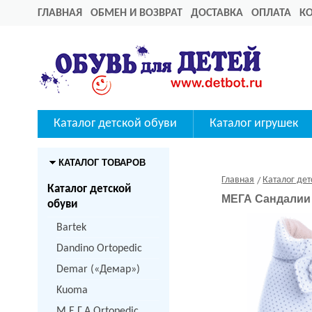
ГЛАВНАЯ
ОБМЕН И ВОЗВРАТ
ДОСТАВКА
ОПЛАТА
К
Каталог детской обуви
Каталог игрушек
КАТАЛОГ ТОВАРОВ
Главная
Каталог дет
Каталог детской
МЕГА Сандалии 
обуви
Bartek
Dandino Ortopedic
Demar («Демар»)
Kuoma
M.Е.Г.А Ortopedic