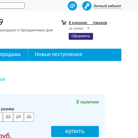
Личный кабинет
9
В корзине
товаров
на сумму:
Р
 выходные и праздничные дни
Оформить
спродажа
Новые поступления
bot
В наличии
 размер
23
24
25