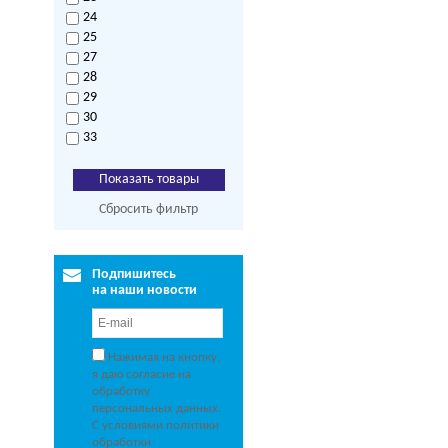
24
25
27
28
29
30
33
Сбросить фильтр
Подпишитесь
на наши новости
Нажимая на кнопку,
я даю согласие на
обработку
персональных данных.
С условиями политики
обработки