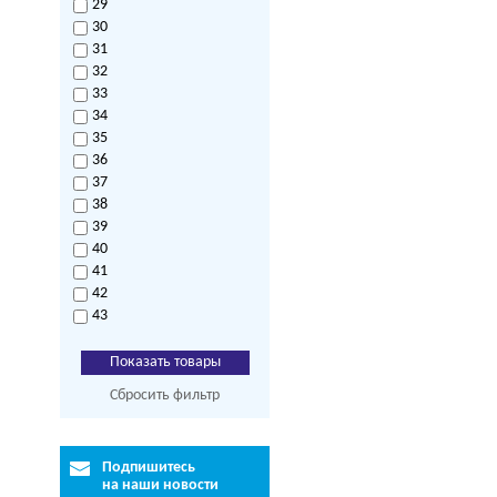
29
30
31
32
33
34
35
36
37
38
39
40
41
42
43
Сбросить фильтр
Подпишитесь
на наши новости