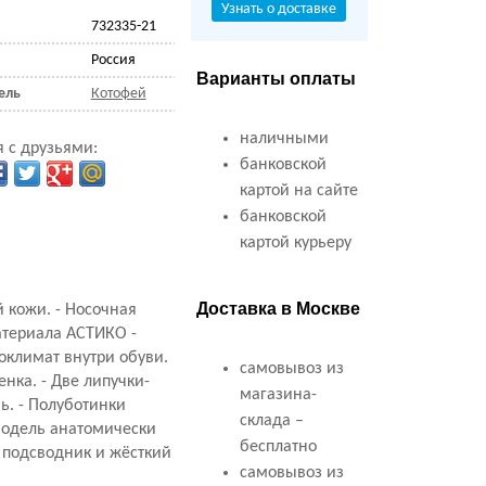
Узнать о доставке
732335-21
Россия
Варианты оплаты
ель
Котофей
наличными
 с друзьями:
банковской
картой на сайте
банковской
картой курьеру
Доставка в Москве
 кожи. - Носочная
атериала АСТИКО -
оклимат внутри обуви.
самовывоз из
нка. - Две липучки-
магазина-
ь. - Полуботинки
склада –
 модель анатомически
бесплатно
 подсводник и жёсткий
самовывоз из