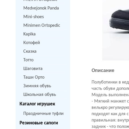
Medvejonok Panda
Mini-shoes
Minimen Ortopedic
Kapika
Котофей
Сказка
Тотто
Шаговита
Описание
Таши Орто
Полуботинки в кед
Зимняя обувь
часть обуви допо
Школьная обувь
Модель выполнена
- Мягкий манжет с
Каталог игрушек
велькро регулирую
Праздничные туфли
подходят как для 
правильная: внутр
Резиновые сапоги
задник - что поло