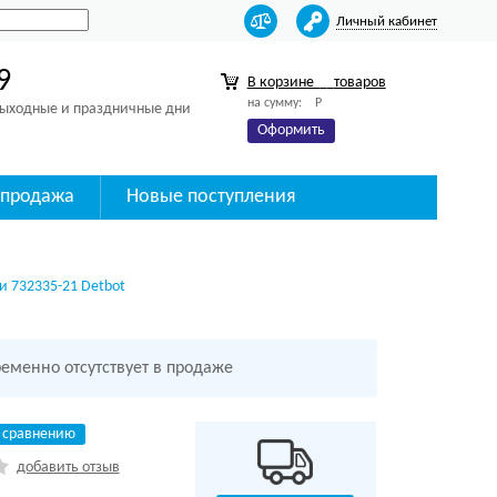
Личный кабинет
9
В корзине
товаров
на сумму:
Р
 выходные и праздничные дни
Оформить
спродажа
Новые поступления
и 732335-21 Detbot
ременно отсутствует в продаже
 сравнению
добавить отзыв