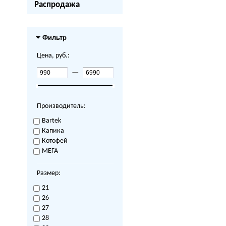
Распродажа
Фильтр
Цена, руб.:
—
Производитель:
Bartek
Капика
Котофей
МЕГА
Размер:
21
26
27
28