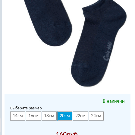
В наличии
Выберите размер
14см
16см
18см
20см
22см
24см
160