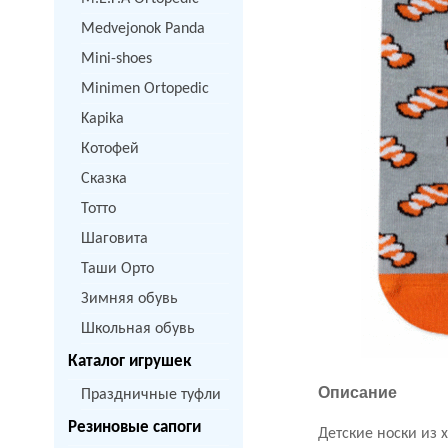
Medvejonok Panda
Mini-shoes
Minimen Ortopedic
Kapika
Котофей
Сказка
Тотто
Шаговита
Таши Орто
Зимняя обувь
Школьная обувь
Каталог игрушек
Описание
Праздничные туфли
Резиновые сапоги
Детские носки из 