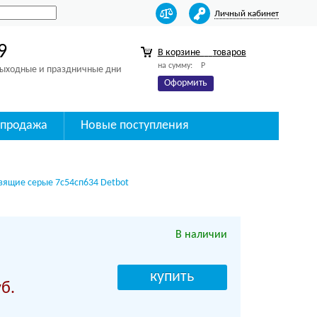
Личный кабинет
9
В корзине
товаров
на сумму:
Р
 выходные и праздничные дни
Оформить
спродажа
Новые поступления
ьзящие серые 7с54сп634 Detbot
В наличии