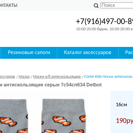
ОНТАКТЫ
+7(916)497-00-8
10:00-20:00 будни, 10:00-20:00
Резиновые сапоги
Каталог аксессуаров
Ра
ессуаров
Носки
Носки х/б антискользящие
Conte Kids Носки антискол
ки антискользящие серые 7с54сп634 Detbot
16см
190