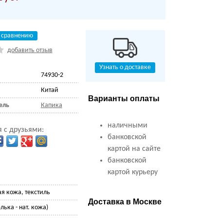
 сравнению
добавить отзыв
Узнать о доставке
74930-2
Китай
Варианты оплаты
ель
Капика
наличными
 с друзьями:
банковской
картой на сайте
банковской
картой курьеру
ая кожа, текстиль
Доставка в Москве
лька - нат. кожа)