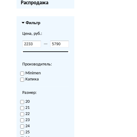
Распродажа
Фильтр
Цена, руб.:
—
Производитель:
Minimen
Капика
Размер:
20
21
22
23
24
25