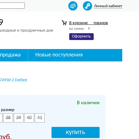
Личный кабинет
9
В корзине
товаров
на сумму:
Р
 выходные и праздничные дни
Оформить
спродажа
Новые поступления
74930-2 Detbot
В наличии
 размер
38
39
40
41