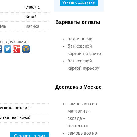
Узнать о доставке
74867-1
Китай
Варианты оплаты
ель
Капика
наличными
 с друзьями:
банковской
картой на сайте
банковской
картой курьеру
Доставка в Москве
самовывоз из
ая кожа, текстиль
магазина-
лька - нат. кожа)
склада –
бесплатно
самовывоз из
Оставить отзыв