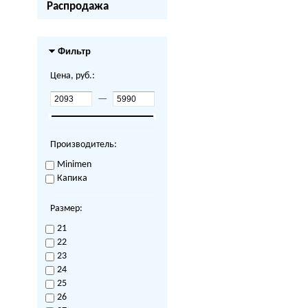
Распродажа
Фильтр
Цена, руб.:
—
Производитель:
Minimen
Капика
Размер:
21
22
23
24
25
26