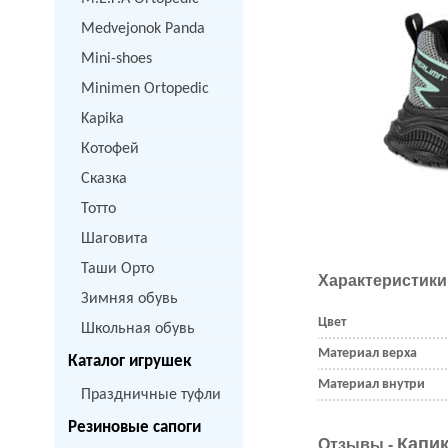
Medvejonok Panda
Mini-shoes
Minimen Ortopedic
Kapika
Котофей
Сказка
Тотто
Шаговита
Таши Орто
Характеристики
Зимняя обувь
Цвет
Школьная обувь
Материал верха
Каталог игрушек
Материал внутри
Праздничные туфли
Резиновые сапоги
Капик
Отзывы -