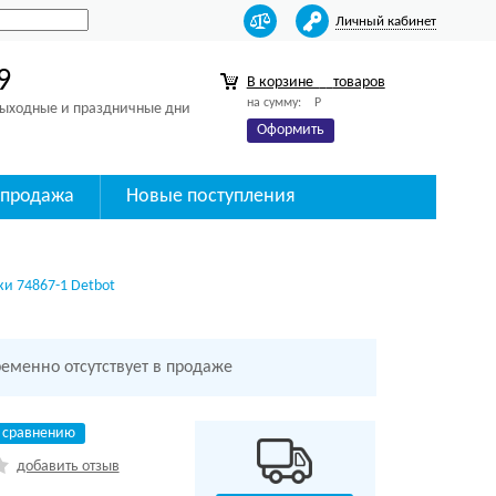
Личный кабинет
9
В корзине
товаров
на сумму:
Р
 выходные и праздничные дни
Оформить
спродажа
Новые поступления
и 74867-1 Detbot
ременно отсутствует в продаже
 сравнению
добавить отзыв