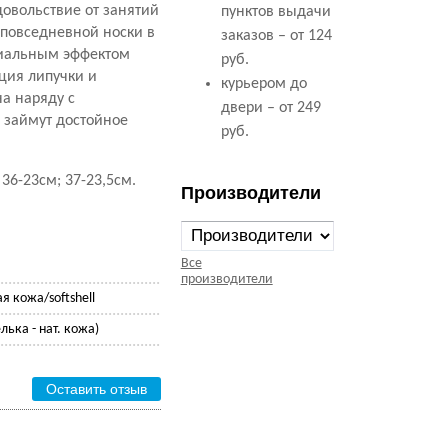
довольствие от занятий
пунктов выдачи
 повседневной носки в
заказов – от 124
риальным эффектом
руб.
ция липучки и
курьером до
а наряду с
двери – от 249
 займут достойное
руб.
 36-23см; 37-23,5см.
Производители
Все
производители
я кожа/softshell
лька - нат. кожа)
Оставить отзыв