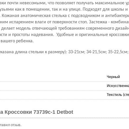
вки почти невесомыми, что позволяет получать максимальное у
рузьями как в помещении, так и на улице. Подходят для школы и
а. Кожаная анатомическая стелька с подсводником и антибакте
ним испарением влаги от поверхности стоп.
Застежка - комбина
- делает модель отвечающей требованиям современного дизайн
ости и простоты надевания.
Удобные и оригинальные кроссовки
 вашего ребенка.
казана длина стельки к размеру): 33-21см; 34-21,5см; 35-22,5см;
Черный
Искусственна
Текстиль (сте
а Кроссовки 73739с-1 Detbot
ставил отзыв.