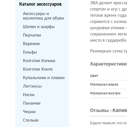
ЭВА делает кроссо
Каталог аксессуаров
спортом и игр с д
Аксессуары и
теплое время год
косметика для обуви
справится с излиш
Шапки и шарфы
шнуровки-утяжки 
сохранением легк
Перчатки
место в гардеробе
Варежки
Размерная сетка (у
Гольфы
Колготки Капика
Характеристики
Колготки Конте
Цвет
Купальники и плавки
Материал верха
Леггинсы
Материал внутри
Носки
Панамки
Капик
Отзывы -
Чешки
Стельки
Будьте первым, кто о