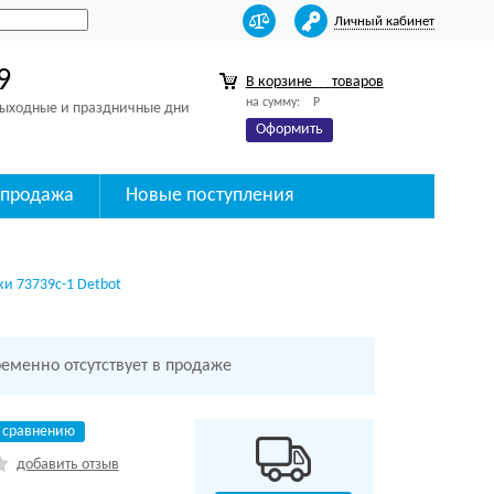
Личный кабинет
9
В корзине
товаров
на сумму:
Р
 выходные и праздничные дни
Оформить
спродажа
Новые поступления
и 73739с-1 Detbot
ременно отсутствует в продаже
 сравнению
добавить отзыв