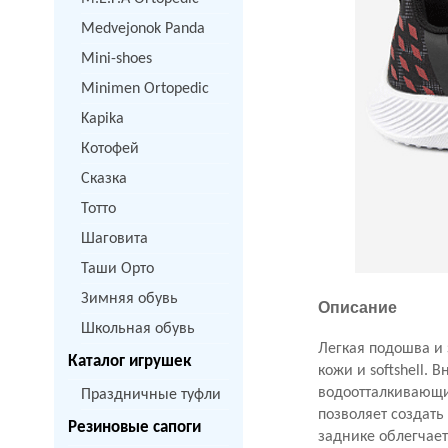
Medvejonok Panda
Mini-shoes
Minimen Ortopedic
Kapika
Котофей
Сказка
Тотто
Шаговита
Таши Орто
Зимняя обувь
Описание
Школьная обувь
Легкая подошва и
Каталог игрушек
кожи и softshell.
водоотталкивающи
Праздничные туфли
позволяет создать
Резиновые сапоги
заднике облегчае