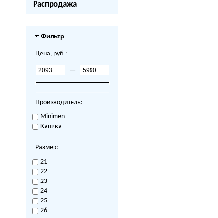
Распродажа
Фильтр
Цена, руб.:
—
Производитель:
Minimen
Капика
Размер:
21
22
23
24
25
26