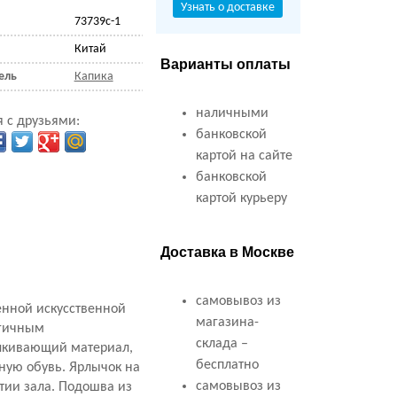
Узнать о доставке
73739с-1
Китай
Варианты оплаты
ель
Капика
наличными
 с друзьями:
банковской
картой на сайте
банковской
картой курьеру
Доставка в Москве
самовывоз из
енной искусственной
магазина-
огичным
склада –
алкивающий материал,
бесплатно
вную обувь. Ярлычок на
самовывоз из
тии зала. Подошва из