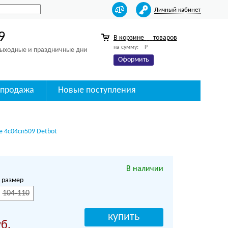
Личный кабинет
9
В корзине
товаров
на сумму:
Р
 выходные и праздничные дни
Оформить
спродажа
Новые поступления
ые 4с04сп509 Detbot
В наличии
 размер
104-110