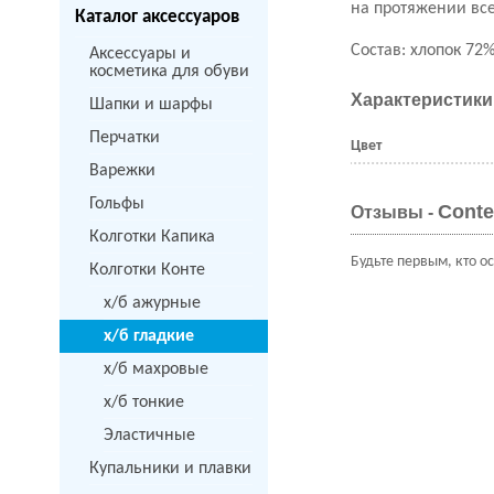
на протяжении все
Каталог аксессуаров
Состав: хлопок 72%
Аксессуары и
косметика для обуви
Характеристики
Шапки и шарфы
Перчатки
Цвет
Варежки
Гольфы
Conte
Отзывы -
Колготки Капика
Будьте первым, кто о
Колготки Конте
х/б ажурные
х/б гладкие
х/б махровые
х/б тонкие
Эластичные
Купальники и плавки