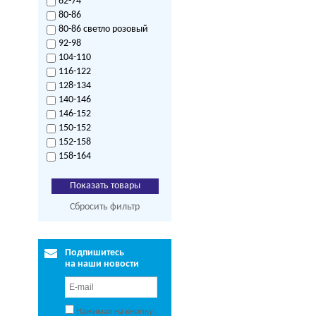
62-74
80-86
80-86 светло розовый
92-98
104-110
116-122
128-134
140-146
146-152
150-152
152-158
158-164
Сбросить фильтр
Подпишитесь
на наши новости
Нажимая на кнопку,