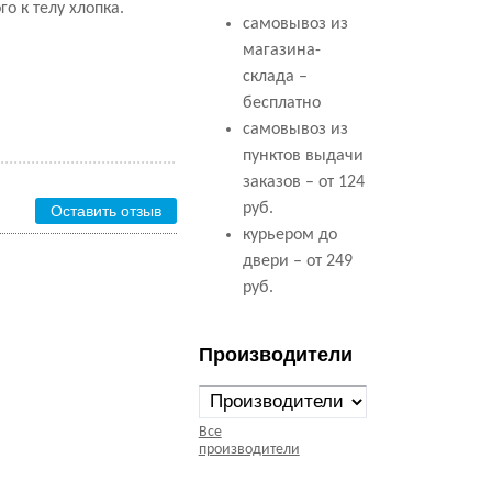
 к телу хлопка.
самовывоз из
магазина-
склада –
бесплатно
самовывоз из
пунктов выдачи
заказов – от 124
руб.
Оставить отзыв
курьером до
двери – от 249
руб.
Производители
Все
производители