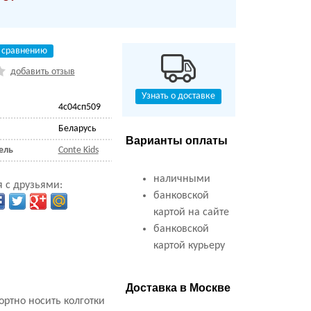
 сравнению
добавить отзыв
Узнать о доставке
4с04сп509
Беларусь
Варианты оплаты
ель
Conte Kids
наличными
 с друзьями:
банковской
картой на сайте
банковской
картой курьеру
Доставка в Москве
ортно носить колготки