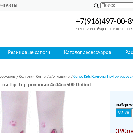
ОНТАКТЫ
+7(916)497-00-8
10:00-20:00 будни, 10:00-20:00
Резиновые сапоги
Каталог аксессуаров
Ра
ессуаров
Колготки Конте
х/б гладкие
Conte Kids Колготы Tip-Top розов
оты Tip-Top розовые 4с04сп509 Detbot
Выберите
92-98
390