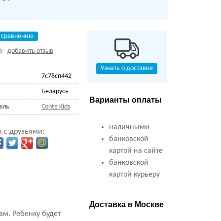
 сравнению
добавить отзыв
Узнать о доставке
7с78сп442
Беларусь
Варианты оплаты
ель
Conte Kids
наличными
 с друзьями:
банковской
картой на сайте
банковской
картой курьеру
Доставка в Москве
ам. Ребенку будет