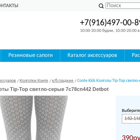
ОНТАКТЫ
+7(916)497-00-8
10:00-20:00 будни, 10:00-20:00
Резиновые сапоги
Каталог аксессуаров
Ра
ессуаров
Колготки Конте
х/б гладкие
Conte Kids Колготы Tip-Top светл
оты Tip-Top светло-серые 7с78сп442 Detbot
Выберите
140-14
390