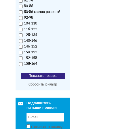
62-74
80-86
80-86 светло розовый
92-98
104-110
116-122
128-134
140-146
146-152
150-152
152-158
158-164
Сбросить фильтр
Подпишитесь
на наши новости
Нажимая на кнопку,