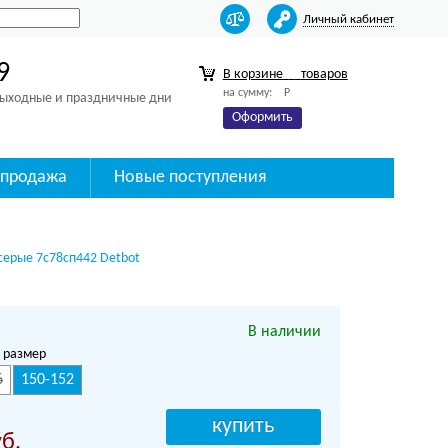
Личный кабинет
9
В корзине
товаров
на сумму:
Р
 выходные и праздничные дни
Оформить
спродажа
Новые поступления
о-серые 7с78сп442 Detbot
В наличии
 размер
6
150-152