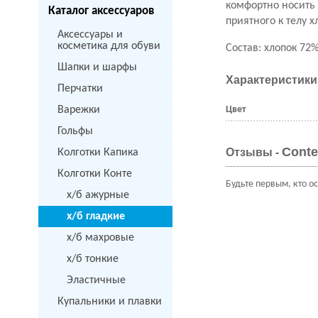
комфортно носить
Каталог аксессуаров
приятного к телу х
Аксессуары и
косметика для обуви
Состав: хлопок 72%
Шапки и шарфы
Характеристики
Перчатки
Варежки
Цвет
Гольфы
Conte
Отзывы -
Колготки Капика
Колготки Конте
Будьте первым, кто о
х/б ажурные
х/б гладкие
х/б махровые
х/б тонкие
Эластичные
Купальники и плавки