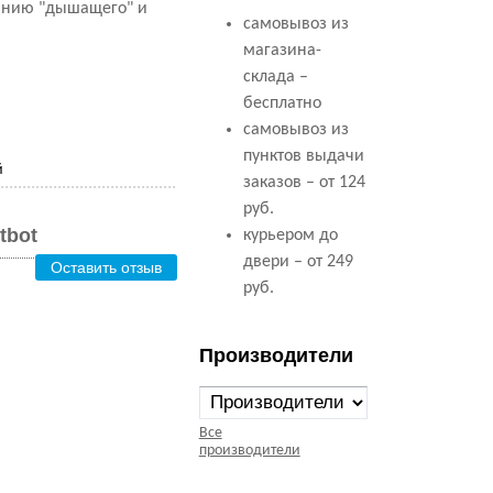
жанию "дышащего" и
самовывоз из
магазина-
склада –
бесплатно
самовывоз из
пунктов выдачи
й
заказов – от 124
руб.
tbot
курьером до
двери – от 249
Оставить отзыв
руб.
Производители
Все
производители