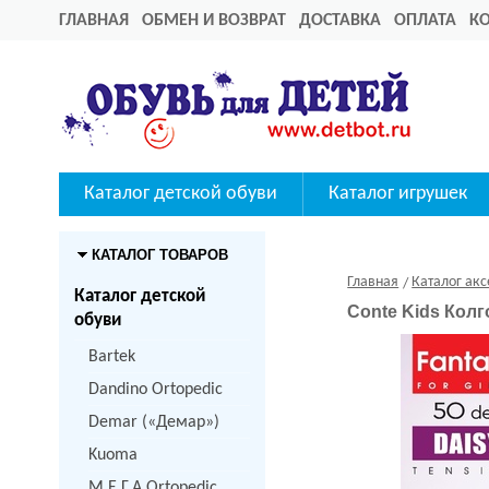
ГЛАВНАЯ
ОБМЕН И ВОЗВРАТ
ДОСТАВКА
ОПЛАТА
К
Каталог детской обуви
Каталог игрушек
КАТАЛОГ ТОВАРОВ
Главная
Каталог акс
Каталог детской
Conte Kids Кол
обуви
Bartek
Dandino Ortopedic
Demar («Демар»)
Kuoma
M.Е.Г.А Ortopedic