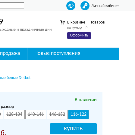
Личный кабинет
9
В корзине
товаров
на сумму:
Р
 выходные и праздничные дни
Оформить
спродажа
Новые поступления
чные белые Detbot
В наличии
 размер
0
128-134
140-146
146-152
116-122