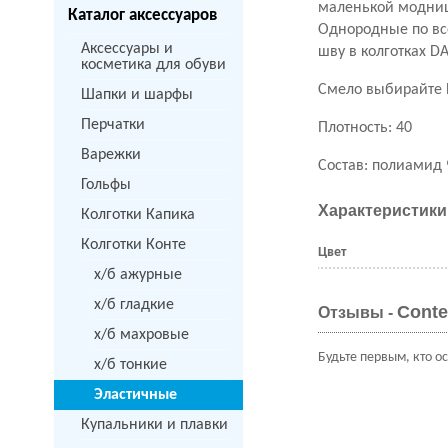
маленькой модни
Каталог аксессуаров
Однородные по все
Аксессуары и
шву в колготках D
косметика для обуви
Смело выбирайте 
Шапки и шарфы
Перчатки
Плотность: 40
Варежки
Состав: полиамид 
Гольфы
Характеристики
Колготки Капика
Колготки Конте
Цвет
х/б ажурные
х/б гладкие
Conte
Отзывы -
х/б махровые
Будьте первым, кто о
х/б тонкие
Эластичные
Купальники и плавки