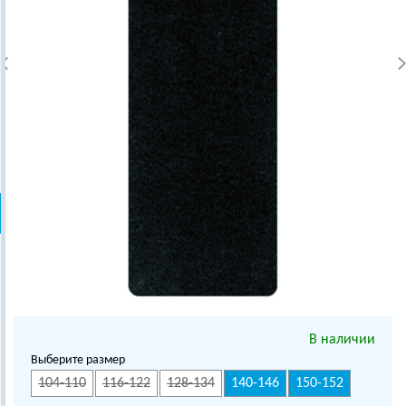
В наличии
Выберите размер
104-110
116-122
128-134
140-146
150-152