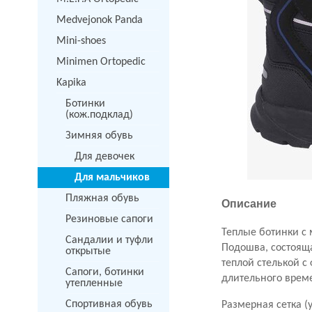
Medvejonok Panda
Mini-shoes
Minimen Ortopedic
Kapika
Ботинки
(кож.подклад)
Зимняя обувь
Для девочек
Для мальчиков
Пляжная обувь
Описание
Резиновые сапоги
Теплые ботинки с 
Сандалии и туфли
Подошва, состоящ
открытые
теплой стелькой с
Сапоги, ботинки
длительного врем
утепленные
Спортивная обувь
Размерная сетка (