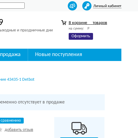
Личный кабинет
9
В корзине
товаров
на сумму:
Р
 выходные и праздничные дни
Оформить
спродажа
Новые поступления
ние 43435-1 Detbot
ременно отсутствует в продаже
 сравнению
добавить отзыв