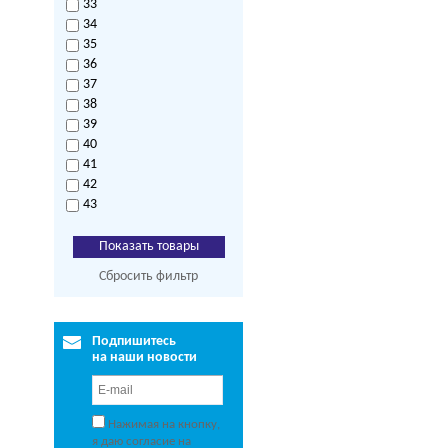
33
34
35
36
37
38
39
40
41
42
43
Сбросить фильтр
Подпишитесь
на наши новости
Нажимая на кнопку,
я даю согласие на