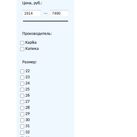
Цена, руб.:
—
Производитель:
Kapika
Капика
Размер:
22
23
24
25
26
27
28
29
30
31
32