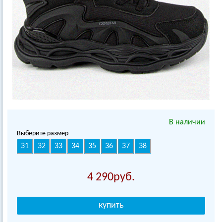
В наличии
Выберите размер
31
32
33
34
35
36
37
38
4 290