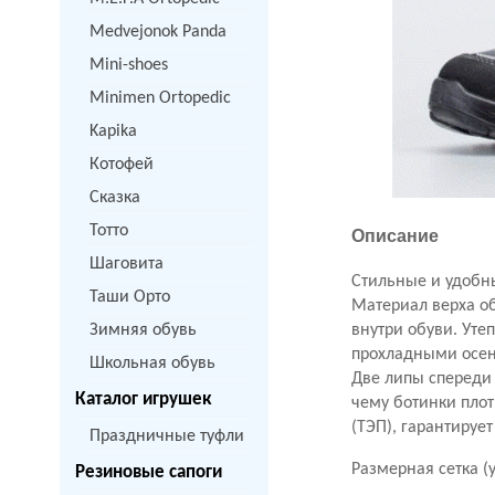
Medvejonok Panda
Mini-shoes
Minimen Ortopedic
Kapika
Котофей
Сказка
Тотто
Описание
Шаговита
Стильные и удобн
Таши Орто
Материал верха
о
Зимняя обувь
внутри обуви. Уте
прохладными осен
Школьная обувь
Две липы спереди 
Каталог игрушек
чему ботинки плот
(ТЭП),
гарантирует
Праздничные туфли
Размерная сетка (
Резиновые сапоги