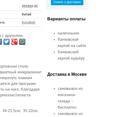
Узнать о доставке
552322-31
Китай
Варианты оплаты
ель
Котофей
наличными
 с друзьями:
банковской
картой на сайте
банковской
картой курьеру
ортивном стиле.
оприятный микроклимат
Доставка в Москве
замерзнуть ножкам
ается для просушки.
самовывоз из
ть на ноге, благодаря
магазина-
ермоэластопласта
склада –
бесплатно
; 34-21,5см; 35-22см.
самовывоз из