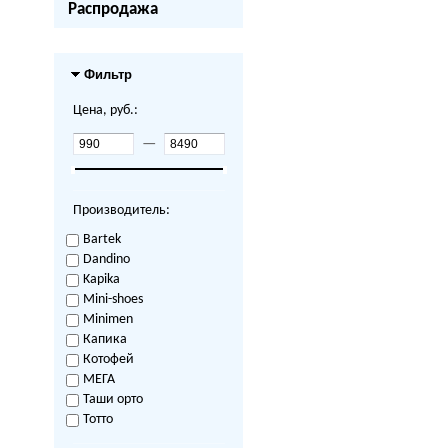
Распродажа
Фильтр
Цена, руб.:
—
Производитель:
Bartek
Dandino
Kapika
Mini-shoes
Minimen
Капика
Котофей
МЕГА
Таши орто
Тотто