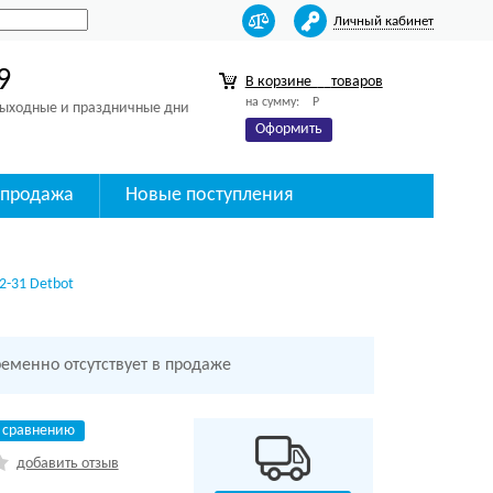
Личный кабинет
9
В корзине
товаров
на сумму:
Р
 выходные и праздничные дни
Оформить
спродажа
Новые поступления
2-31 Detbot
ременно отсутствует в продаже
 сравнению
добавить отзыв