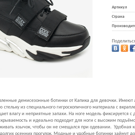
Артикул
Страна
Производит
Поделиться
пленные демисезонные ботинки от Капика для девочки. Имеют
 стельку из с
пециального гигроскопичного материала с вкрапл
ает влагу и неприятные запахи. На ноге модель фиксируется с д
крываемость и идеально подходит для ноги с высоким подъём
живать язычок, чтобы он не смещался при одевании.
Удобная к
долгих осенних прогулок. Модные и удобные ботинки займут до