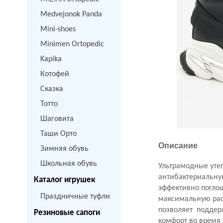
Medvejonok Panda
Mini-shoes
Minimen Ortopedic
Kapika
Котофей
Сказка
Тотто
Шаговита
Таши Орто
Описание
Зимняя обувь
Школьная обувь
Ультрамодные уте
антибактериальную
Каталог игрушек
эффективно поглощ
Праздничные туфли
максимальную рас
позволяет поддер
Резиновые сапоги
комфорт во время 