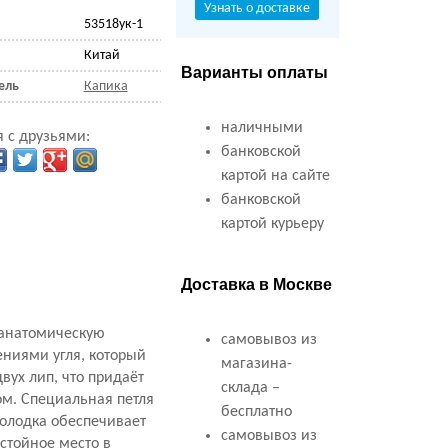
Узнать о доставке
53518ук-1
Китай
Варианты оплаты
ель
Капика
наличными
 с друзьями:
банковской
картой на сайте
банковской
картой курьеру
Доставка в Москве
 анатомическую
самовывоз из
ениями угля, который
магазина-
вух лип, что придаёт
склада –
ом
. Специальная петля
бесплатно
олодка обеспечивает
самовывоз из
стойное место в