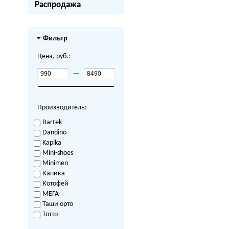
Распродажа
Фильтр
Цена, руб.:
—
Производитель:
Bartek
Dandino
Kapika
Mini-shoes
Minimen
Капика
Котофей
МЕГА
Таши орто
Тотто