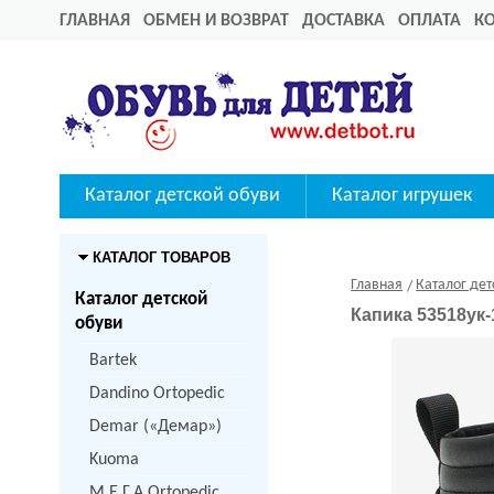
ГЛАВНАЯ
ОБМЕН И ВОЗВРАТ
ДОСТАВКА
ОПЛАТА
К
Каталог детской обуви
Каталог игрушек
КАТАЛОГ ТОВАРОВ
Главная
Каталог дет
Каталог детской
Капика 53518ук
обуви
Bartek
Dandino Ortopedic
Demar («Демар»)
Kuoma
M.Е.Г.А Ortopedic