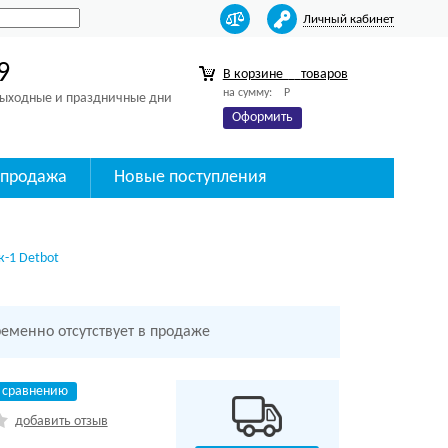
Личный кабинет
9
В корзине
товаров
на сумму:
Р
 выходные и праздничные дни
Оформить
спродажа
Новые поступления
к-1 Detbot
ременно отсутствует в продаже
 сравнению
добавить отзыв