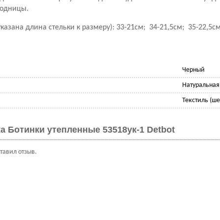
модницы.
указана длина стельки к размеру): 33-21см; 34-21,5см; 35-22,5с
Черный
Натуральная
Текстиль (ше
а Ботинки утепленные 53518ук-1 Detbot
ставил отзыв.