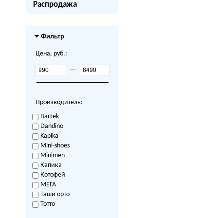
Распродажа
Фильтр
Цена, руб.:
—
Производитель:
Bartek
Dandino
Kapika
Mini-shoes
Minimen
Капика
Котофей
МЕГА
Таши орто
Тотто