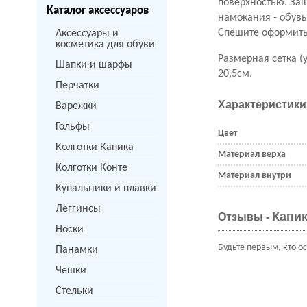
поверхностью.
Защ
Каталог аксессуаров
намокания - обувь
Спешите оформить 
Аксессуары и
косметика для обуви
Размерная сетка (
Шапки и шарфы
20,5см.
Перчатки
Характеристики
Варежки
Гольфы
Цвет
Колготки Капика
Материал верха
Колготки Конте
Материал внутри
Купальники и плавки
Леггинсы
Капик
Отзывы -
Носки
Будьте первым, кто о
Панамки
Чешки
Стельки