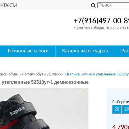
ОНТАКТЫ
+7(916)497-00-8
10:00-20:00 будни, 10:00-20:00
Резиновые сапоги
Каталог аксессуаров
Ра
ской обуви
По типу обуви
Ботинки
Капика Ботинки утепленные 52513ут
 утепленные 52513ут-1 демисезонные
Выберите
28
29
4 790