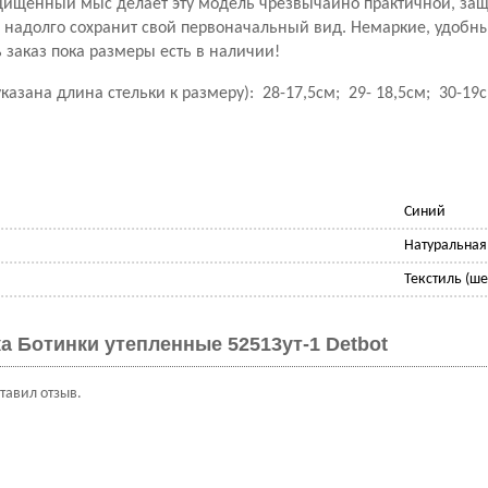
ищенный мыс делает эту модель чрезвычайно практичной, заща
 надолго сохранит свой первоначальный вид. Немаркие, удобны
заказ пока размеры есть в наличии!
указана длина стельки к размеру): 28-17,5см; 29- 18,5см; 30-19с
Синий
Натуральная
Текстиль (ше
а Ботинки утепленные 52513ут-1 Detbot
ставил отзыв.