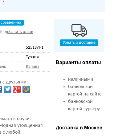
 сравнению
добавить отзыв
Узнать о доставке
52513ут-1
Турция
Варианты оплаты
ель
Капика
наличными
 с друзьями:
банковской
картой на сайте
банковской
картой курьеру
имата в обуви.
. Модная утолщенная
Доставка в Москве
е с любой