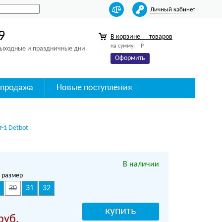
Личный кабинет
9
В корзине
товаров
на сумму:
Р
 выходные и праздничные дни
Оформить
спродажа
Новые поступления
-1 Detbot
В наличии
 размер
30
31
32