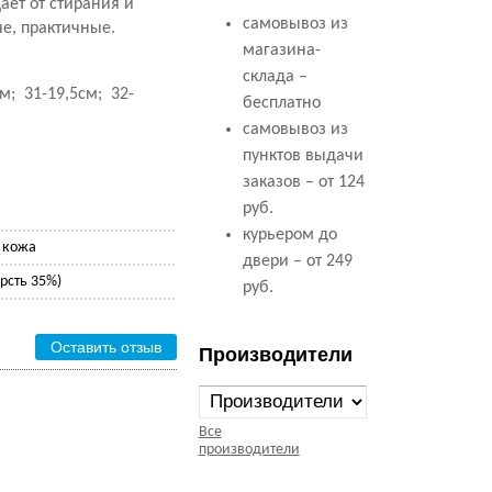
ет от стирания и
самовывоз из
е, практичные.
магазина-
склада –
м; 31-19,5см; 32-
бесплатно
самовывоз из
пунктов выдачи
заказов – от 124
руб.
курьером до
 кожа
двери – от 249
рсть 35%)
руб.
Оставить отзыв
Производители
Все
производители