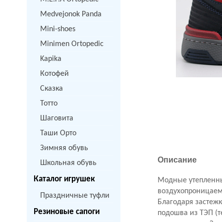
Medvejonok Panda
Mini-shoes
Minimen Ortopedic
Kapika
Котофей
Сказка
Тотто
Шаговита
Таши Орто
Зимняя обувь
Описание
Школьная обувь
Каталог игрушек
Модные утепленны
воздухопроницае
Праздничные туфли
Благодаря застеж
Резиновые сапоги
п
одошва из ТЭП (