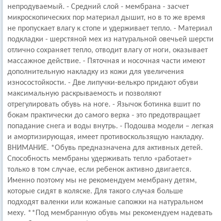
непродуваемый. - Средний слой - мембрана - засчет
микроскопических пор материал дышит, но в то же время
не пропускает влагу к стопе и удерживает тепло. - Материал
подкладки - шерстяной мех из натуральной овечьей шерсти
отлично сохраняет тепло, отводит влагу от ноги, оказывает
массажное действие. - Пяточная и носочная части имеют
дополнительную накладку из кожи для увеличения
износостойкости. - Две липучки-велькро придают обуви
максимальную раскрываемость и позволяют
отрегулировать обувь на ноге. - Язычок ботинка вшит по
бокам практически до самого верха - это предотвращает
попадание снега и воды внутрь. - Подошва модели – легкая
и амортизирующая, имеет противоскользящую накладку.
ВНИМАНИЕ. *Обувь предназначена для активных детей.
Способность мембраны удерживать тепло «работает»
только в том случае, если ребенок активно двигается.
Именно поэтому мы не рекомендуем мембрану детям,
которые сидят в коляске. Для такого случая больше
подходят валенки или кожаные сапожки на натуральном
меху. **Под мембранную обувь мы рекомендуем надевать