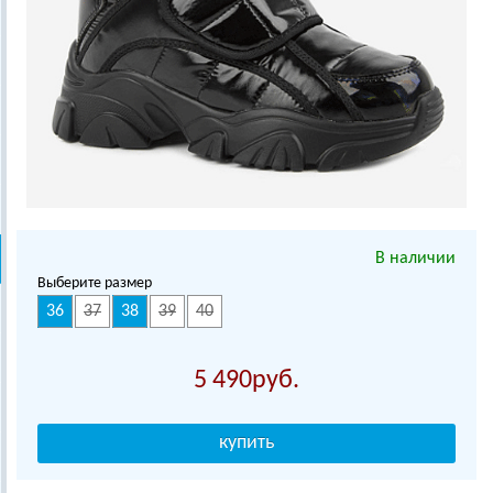
В наличии
Выберите размер
36
37
38
39
40
5 490