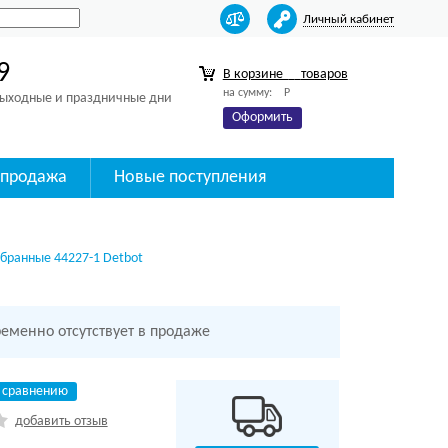
Личный кабинет
9
В корзине
товаров
на сумму:
Р
 выходные и праздничные дни
Оформить
спродажа
Новые поступления
бранные 44227-1 Detbot
ременно отсутствует в продаже
 сравнению
добавить отзыв