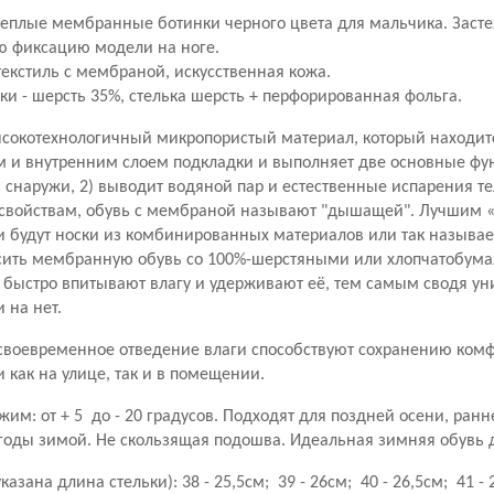
 теплые мембранные ботинки черного цвета для мальчика.
Засте
ю фиксацию модели на ноге.
екстиль с мембраной, искусственная кожа.
ки -
шерсть 35%, стелька шерсть + перфорированная фольга.
ысокотехнологичный микропористый материал, который находи
м и внутренним слоем подкладки и выполняет две основные фу
снаружи, 2) выводит водяной пар и естественные испарения те
свойствам, обувь с мембраной называют "дышащей".
Лучшим «
 будут носки из комбинированных материалов или так называе
сить мембранную обувь со 100%-шерстяными или хлопчатобума
 быстро впитывают влагу и удерживают её, тем самым сводя ун
 на нет.
 своевременное отведение влаги способствуют сохранению ком
как на улице, так и в помещении.
им: от + 5 до - 20 градусов. Подходят для поздней осени, ранн
годы зимой. Не скользящая подошва. Идеальная зимняя обувь 
указана длина стельки):
38 - 25,5см; 39 - 26см; 40 - 26,5см; 41 - 