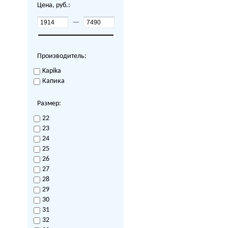
Цена, руб.:
—
Производитель:
Kapika
Капика
Размер:
22
23
24
25
26
27
28
29
30
31
32