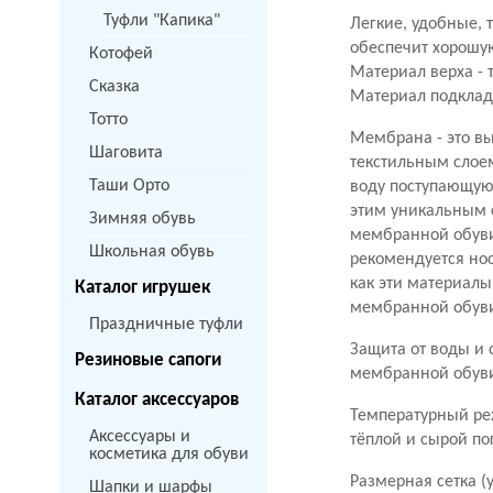
Туфли "Капика"
Легкие, удобные,
обеспечит хорошу
Котофей
Материал верха -
т
Сказка
Материал подклад
Тотто
Мембрана - это в
Шаговита
текстильным слое
Таши Орто
воду поступающую 
этим уникальным 
Зимняя обувь
мембранной обуви
Школьная обувь
рекомендуется но
как эти материалы
Каталог игрушек
мембранной обуви
Праздничные туфли
Защита от воды и
Резиновые сапоги
мембранной обуви 
Каталог аксессуаров
Температурный реж
Аксессуары и
тёплой и сырой по
косметика для обуви
Размерная сетка (
Шапки и шарфы