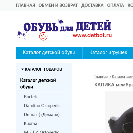
ГЛАВНАЯ
ОБМЕН И ВОЗВРАТ
ДОСТАВКА
ОПЛАТА
К
Каталог детской обуви
Каталог игрушек
КАТАЛОГ ТОВАРОВ
Главная
Каталог дет
Каталог детской
КАПИКА мембран
обуви
Bartek
Dandino Ortopedic
Demar («Демар»)
Kuoma
M.Е.Г.А Ortopedic