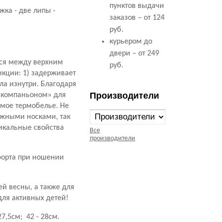
пунктов выдачи
жка - две липы -
заказов – от 124
руб.
курьером до
двери – от 249
тся между верхним
руб.
нкции: 1)
задерживает
ла изнутри. Благодаря
Производители
компаньоном» для
мое термобелье. Не
жными носками, так
икальные свойства
Все
производители
форта при ношении
ей весны, а также для
для активных детей!
27,5см; 42 - 28см.