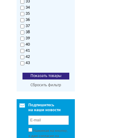
33
34
35
36
37
38
39
40
41
42
43
Сбросить фильтр
Подпишитесь
на наши новости
Нажимая на кнопку,
я даю согласие на