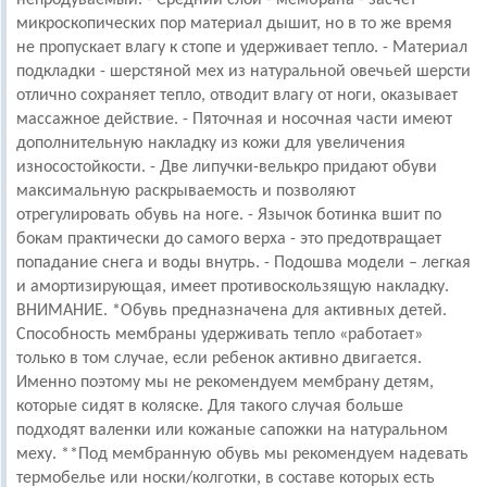
микроскопических пор материал дышит, но в то же время
не пропускает влагу к стопе и удерживает тепло. - Материал
подкладки - шерстяной мех из натуральной овечьей шерсти
отлично сохраняет тепло, отводит влагу от ноги, оказывает
массажное действие. - Пяточная и носочная части имеют
дополнительную накладку из кожи для увеличения
износостойкости. - Две липучки-велькро придают обуви
максимальную раскрываемость и позволяют
отрегулировать обувь на ноге. - Язычок ботинка вшит по
бокам практически до самого верха - это предотвращает
попадание снега и воды внутрь. - Подошва модели – легкая
и амортизирующая, имеет противоскользящую накладку.
ВНИМАНИЕ. *Обувь предназначена для активных детей.
Способность мембраны удерживать тепло «работает»
только в том случае, если ребенок активно двигается.
Именно поэтому мы не рекомендуем мембрану детям,
которые сидят в коляске. Для такого случая больше
подходят валенки или кожаные сапожки на натуральном
меху. **Под мембранную обувь мы рекомендуем надевать
термобелье или носки/колготки, в составе которых есть