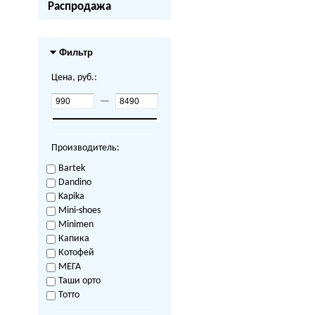
Распродажа
Фильтр
Цена, руб.:
—
Производитель:
Bartek
Dandino
Kapika
Mini-shoes
Minimen
Капика
Котофей
МЕГА
Таши орто
Тотто