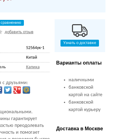
 сравнению
добавить отзыв
Узнать о доставке
52564ук-1
Китай
Варианты оплаты
ель
Капика
наличными
 с друзьями:
банковской
картой на сайте
банковской
картой курьеру
нкциональными.
зины гарантирует
гкостью преодолевать
Доставка в Москве
чность и помогает