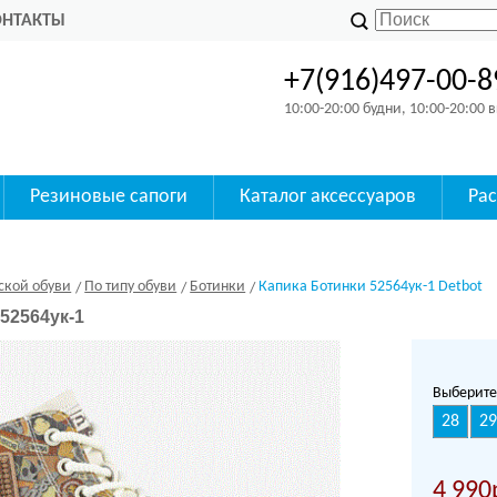
ОНТАКТЫ
+7(916)497-00-8
10:00-20:00 будни, 10:00-20:00
Резиновые сапоги
Каталог аксессуаров
Ра
ской обуви
По типу обуви
Ботинки
Капика Ботинки 52564ук-1 Detbot
52564ук-1
Выберите
28
29
4 990