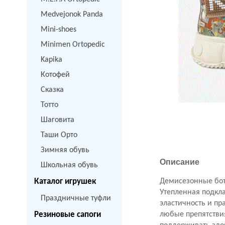
Medvejonok Panda
Mini-shoes
Minimen Ortopedic
Kapika
Котофей
Сказка
Тотто
Шаговита
Таши Орто
Зимняя обувь
Описание
Школьная обувь
Каталог игрушек
Демисезонные бот
Утепленная подкла
Праздничные туфли
эластичность и пр
Резиновые сапоги
любые препятствия