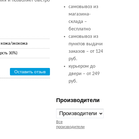
ния и позволяет быстро
самовывоз из
магазина-
склада –
бесплатно
самовывоз из
 кожа/экокожа
пунктов выдачи
заказов – от 124
рсть 30%)
руб.
курьером до
Оставить отзыв
двери – от 249
руб.
Производители
Все
производители