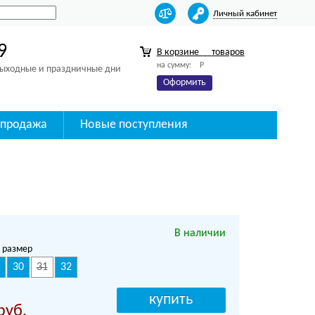
Личный кабинет
9
В корзине
товаров
на сумму:
Р
 выходные и праздничные дни
Оформить
спродажа
Новые поступления
В наличии
 размер
30
31
32