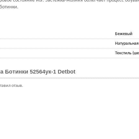
овое состояние ног. Застежка-молния облегчает процесс обува
ботинки.
Бежевый
Натуральная
Текстиль (ше
а Ботинки 52564ук-1 Detbot
ставил отзыв.