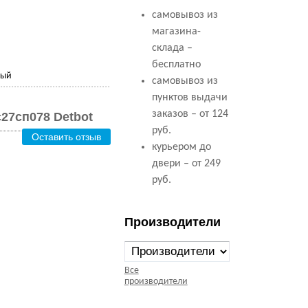
самовывоз из
магазина-
склада –
бесплатно
вый
самовывоз из
пунктов выдачи
заказов – от 124
27сп078 Detbot
руб.
Оставить отзыв
курьером до
двери – от 249
руб.
Производители
Все
производители