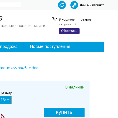
Личный кабинет
9
В корзине
товаров
на сумму:
Р
 выходные и праздничные дни
Оформить
спродажа
Новые поступления
озовые 7с27сп078 Detbot
В наличии
 размер
18см