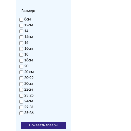
Размер:
8см
12см
14
14см
16
16см
18
18см
20
20 см
20-22
20см
22см
23-25
24см
29-31
35-38