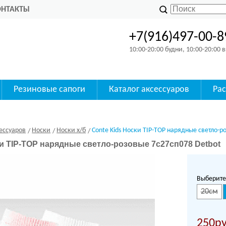
ОНТАКТЫ
+7(916)497-00-8
10:00-20:00 будни, 10:00-20:00
Резиновые сапоги
Каталог аксессуаров
Ра
ессуаров
Носки
Носки х/б
Conte Kids Носки TIP-TOP нарядные светло-р
ки TIP-TOP нарядные светло-розовые 7с27сп078 Detbot
Выберите
20см
250