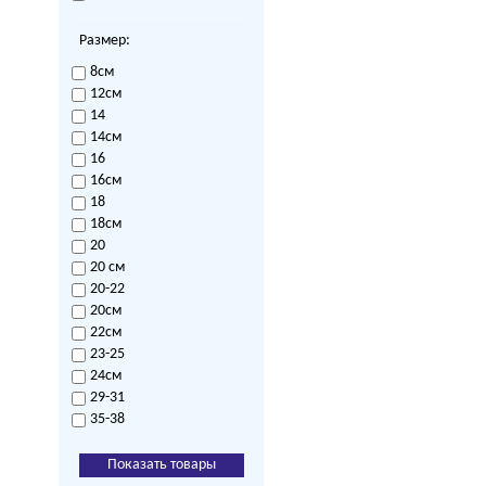
Размер:
8см
12см
14
14см
16
16см
18
18см
20
20 см
20-22
20см
22см
23-25
24см
29-31
35-38