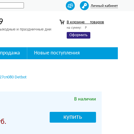
Личный кабинет
9
В корзине
товаров
на сумму:
Р
 выходные и праздничные дни
Оформить
спродажа
Новые поступления
с27сп080 Detbot
В наличии