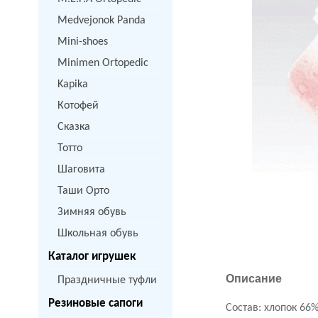
Medvejonok Panda
Mini-shoes
Minimen Ortopedic
Kapika
Котофей
Сказка
Тотто
Шаговита
Таши Орто
Зимняя обувь
Школьная обувь
Каталог игрушек
Описание
Праздничные туфли
Резиновые сапоги
Состав: хлопок 66