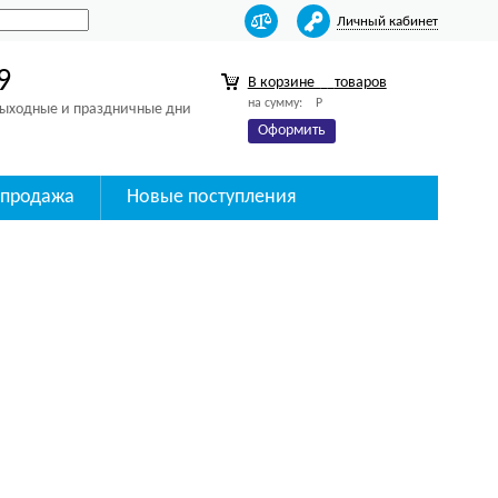
Личный кабинет
9
В корзине
товаров
на сумму:
Р
 выходные и праздничные дни
Оформить
спродажа
Новые поступления