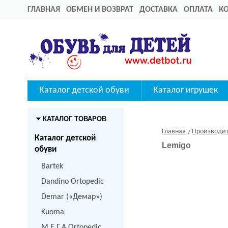
ГЛАВНАЯ
ОБМЕН И ВОЗВРАТ
ДОСТАВКА
ОПЛАТА
К
Каталог детской обуви
Каталог игрушек
КАТАЛОГ ТОВАРОВ
Главная
Производи
Каталог детской
Lemigo
обуви
Bartek
Dandino Ortopedic
Demar («Демар»)
Kuoma
M.Е.Г.А Ortopedic