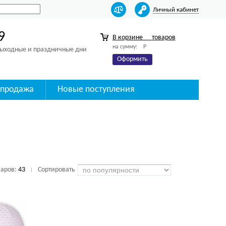
Личный кабинет
9
В корзине
товаров
на сумму:
Р
 выходные и праздничные дни
Оформить
спродажа
Новые поступления
варов:
43
Сортировать
|