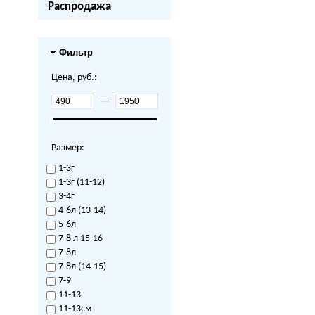
Распродажа
Фильтр
Цена, руб.:
—
Размер:
1-3г
1-3г (11-12)
3-4г
4-6л (13-14)
5-6л
7-8 л 15-16
7-8л
7-8л (14-15)
7-9
11-13
11-13см