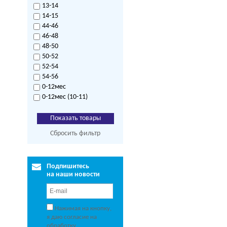
13-14
14-15
44-46
46-48
48-50
50-52
52-54
54-56
0-12мес
0-12мес (10-11)
Сбросить фильтр
Подпишитесь
на наши новости
Нажимая на кнопку,
я даю согласие на
обработку