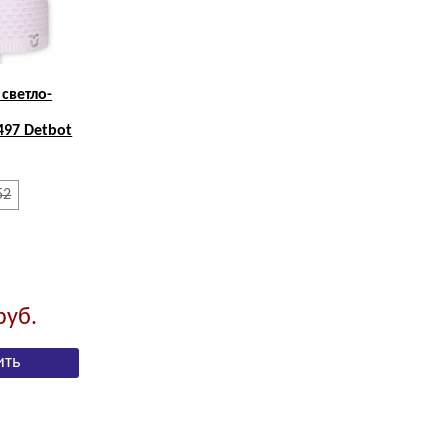
 светло-
97 Detbot
52
руб.