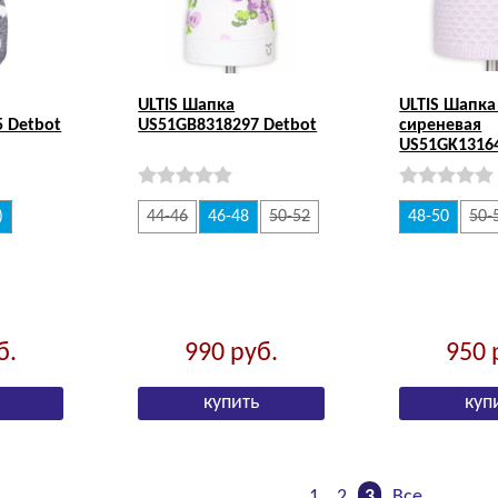
ULTIS Шапка
ULTIS Шапка
 Detbot
US51GB8318297 Detbot
сиреневая
US51GK13164
)
44-46
46-48
50-52
48-50
50-
б.
990
руб.
950
1
2
3
Все