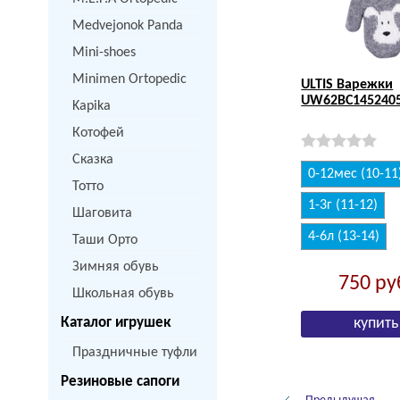
Medvejonok Panda
Mini-shoes
Minimen Ortopedic
ULTIS Варежки
UW62BC1452405
Kapika
Котофей
Сказка
0-12мес (10-11
Тотто
1-3г (11-12)
Шаговита
4-6л (13-14)
Таши Орто
Зимняя обувь
750
ру
Школьная обувь
Каталог игрушек
Праздничные туфли
Резиновые сапоги