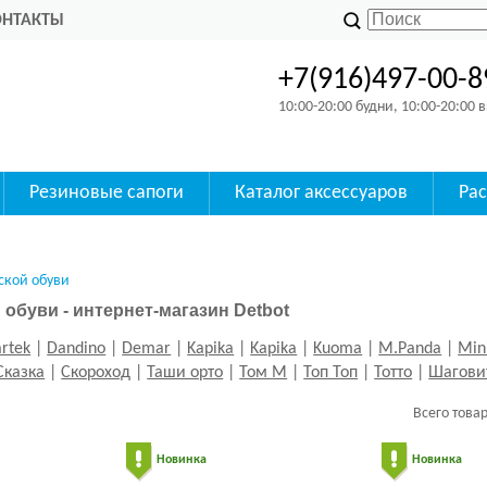
ОНТАКТЫ
+7(916)497-00-8
10:00-20:00 будни, 10:00-20:00
Резиновые сапоги
Каталог аксессуаров
Ра
ской обуви
 обуви - интернет-магазин Detbot
rtek
|
Dandino
|
Demar
|
Kapika
|
Kapika
|
Kuoma
|
M.Panda
|
Min
Сказка
|
Скороход
|
Таши орто
|
Том М
|
Топ Топ
|
Тотто
|
Шагови
Всего това
Новинка
Новинка