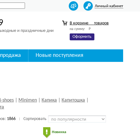
Личный кабинет
9
В корзине
товаров
на сумму:
Р
 выходные и праздничные дни
Оформить
спродажа
Новые поступления
i-shoes
|
Minimen
|
Капика
|
Капитошка
|
та
ров:
1866
Сортировать
|
Новинка