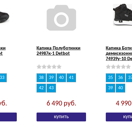
вки
Капика Полуботинки
Капика Бот
ot
24987к-1 Detbot
демисезонн
74939у-10 D
33
38
39
40
41
35
36
3
42
43
39
40
уб.
6 490
руб.
4 99