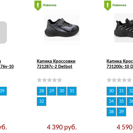
Новинка
Новинка
и
Капика Кроссовки
Капика Кро
76у-10
721287с-2 Detbot
731200с-10 
39
28
29
30
31
30
31
3
32
34
35
3
38
39
уб.
4 390
руб.
4 59