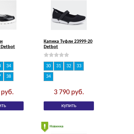
ли
Капика Туфли 23999-20
 Detbot
Detbot
3
34
30
31
32
33
7
38
34
0
руб.
3 790
руб.
Новинка