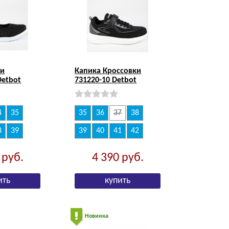
ли
Капика Кроссовки
Detbot
731220-10 Detbot
4
35
35
36
37
38
8
39
39
40
41
42
0
руб.
4 390
руб.
Новинка