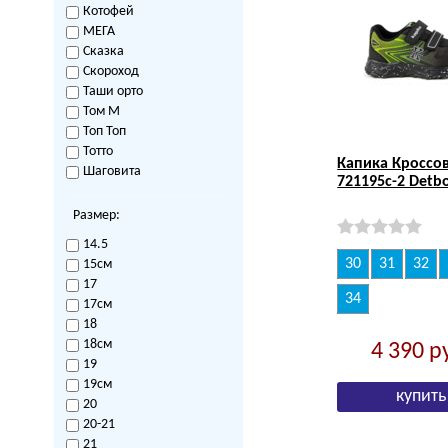
Котофей
МЕГА
Сказка
Скороход
Таши орто
Том М
Топ Топ
Тотто
Капика Кроссо
Шаговита
721195с-2 Detb
Размер:
14.5
30
31
32
15см
17
34
17см
18
18см
4 390
р
19
19см
20
20-21
21