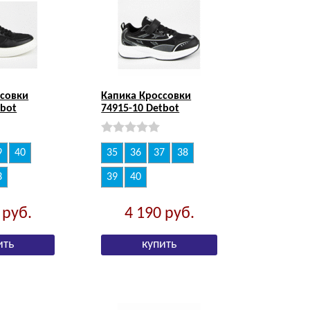
ссовки
Капика Кроссовки
tbot
74915-10 Detbot
9
40
35
36
37
38
3
39
40
0
руб.
4 190
руб.