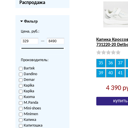
Распродажа
Фильтр
Цена, руб.:
Капика Кроссо
—
731220-20 Detb
Производитель:
35
36
37
Bartek
39
40
41
Dandino
Demar
Kapika
4 390
р
Kapika
Kuoma
M.Panda
Mini-shoes
Minimen
Капика
Капитошка