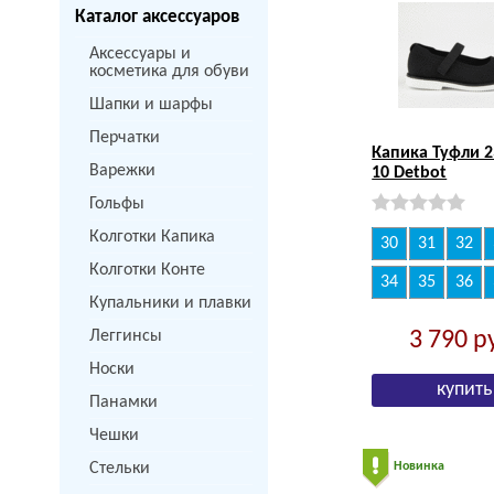
Каталог аксессуаров
Аксессуары и
косметика для обуви
Шапки и шарфы
Перчатки
Капика Туфли 2
Варежки
10 Detbot
Гольфы
Колготки Капика
30
31
32
Колготки Конте
34
35
36
Купальники и плавки
Леггинсы
3 790
р
Носки
Панамки
Чешки
Стельки
Новинка