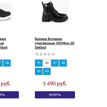
инки
Капика Ботинки
ые
утепленные 54596ук-20
etbot
Detbot
7
38
35
36
37
38
39
40
0
руб.
5 490
руб.