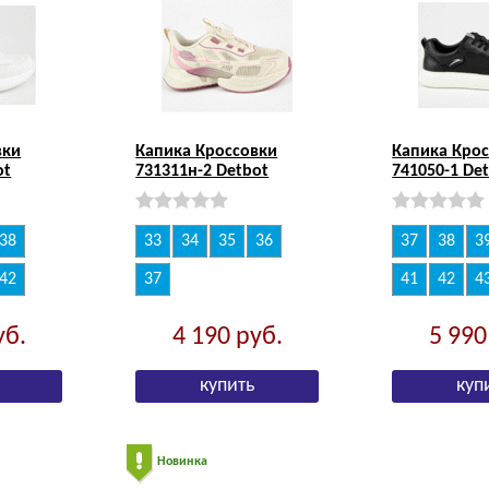
вки
Капика Кроссовки
Капика Кро
ot
731311н-2 Detbot
741050-1 De
38
33
34
35
36
37
38
3
42
37
41
42
4
уб.
4 190
руб.
5 99
Новинка