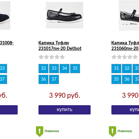
31008-
Капика Туфли
Капика Туф
231017пн-20 Detbot
231060пн-20
33
32
33
34
35
31
32
3
37
36
37
35
36
3
уб.
3 990
руб.
3 99
Новинка
Новинка