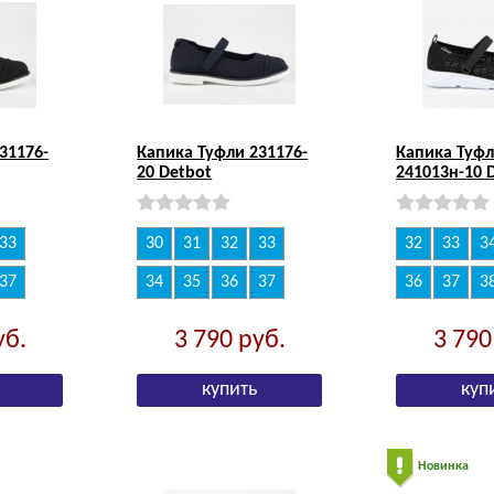
31176-
Капика Туфли 231176-
Капика Туф
20 Detbot
241013н-10 
33
30
31
32
33
32
33
3
37
34
35
36
37
36
37
3
уб.
3 790
руб.
3 79
Новинка