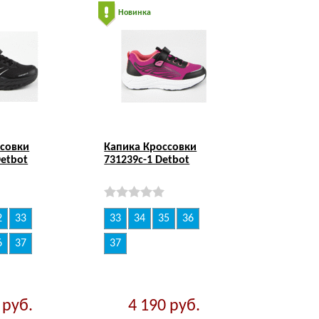
Новинка
ссовки
Капика Кроссовки
Detbot
731239с-1 Detbot
2
33
33
34
35
36
6
37
37
0
руб.
4 190
руб.