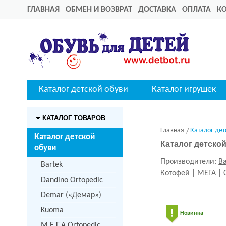
ГЛАВНАЯ
ОБМЕН И ВОЗВРАТ
ДОСТАВКА
ОПЛАТА
К
Каталог детской обуви
Каталог игрушек
КАТАЛОГ ТОВАРОВ
Главная
Каталог дет
Каталог детской
Каталог детской
обуви
Производители:
Ba
Bartek
Котофей
|
МЕГА
|
Dandino Ortopedic
Demar («Демар»)
Kuoma
Новинка
M.Е.Г.А Ortopedic