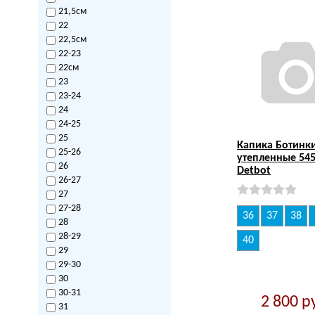
21,5см
22
22,5см
22-23
22см
23
23-24
24
24-25
25
Капика Ботинк
25-26
утепленные 545
26
Detbot
26-27
27
27-28
36
37
38
28
28-29
40
29
29-30
30
30-31
2 800
р
31