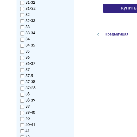
31-32
31/32
32
32-33
33
33-34
Предыдущая
34
34-35
35
36
36-37
37
37,5
37-38
37/38
38
38-39
39
39-40
40
40-41
41