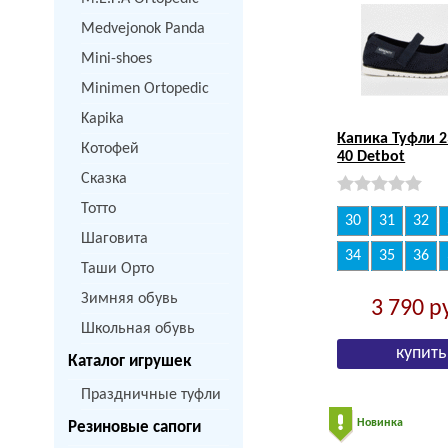
Medvejonok Panda
Mini-shoes
Minimen Ortopedic
Kapika
Капика Туфли 2
Котофей
40 Detbot
Сказка
Тотто
30
31
32
Шаговита
34
35
36
Таши Орто
Зимняя обувь
3 790
р
Школьная обувь
Каталог игрушек
Праздничные туфли
Новинка
Резиновые сапоги