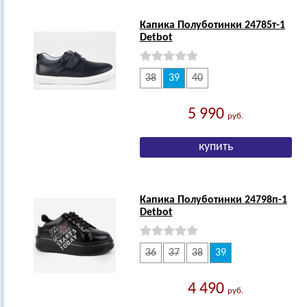
Капика Полуботинки 24785т-1
Detbot
38
39
40
5 990
руб.
Капика Полуботинки 24798п-1
Detbot
36
37
38
39
4 490
руб.