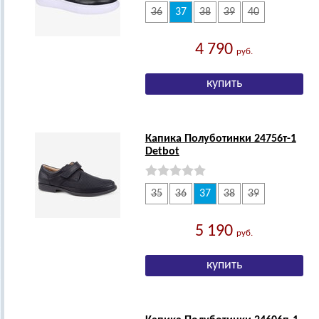
36
37
38
39
40
4 790
руб.
Капика Полуботинки 24756т-1
Detbot
35
36
37
38
39
5 190
руб.