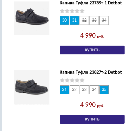
Капика Туфли 23789т-1 Detbot
30
31
32
33
34
4 990
руб.
Капика Туфли 23827т-2 Detbot
31
32
33
34
35
4 990
руб.