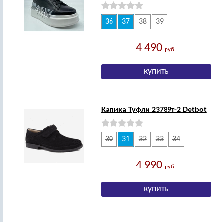
36
37
38
39
4 490
руб.
Капика Туфли 23789т-2 Detbot
30
31
32
33
34
4 990
руб.