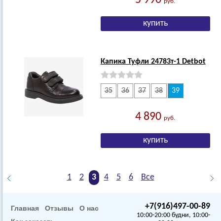
руб.
Капика Туфли 24783т-1 Detbot
35
36
37
38
39
4 890
руб.
1
2
3
4
5
6
Все
+7(916)497-00-89
Главная
Отзывы
О нас
10:00-20:00 будни, 10:00-