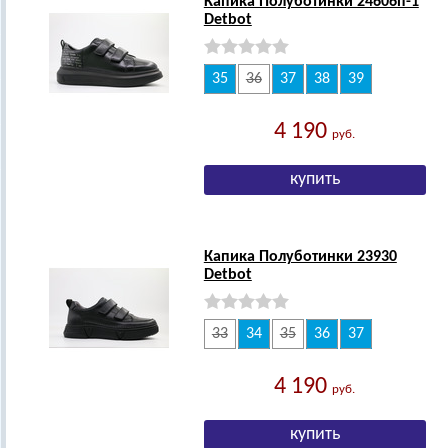
Капика Полуботинки 24606п-1
Detbot
35
36
37
38
39
4 190
руб.
Капика Полуботинки 23930
Detbot
33
34
35
36
37
4 190
руб.