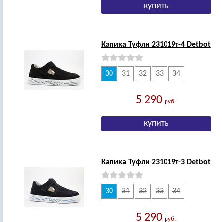
Капика Туфли 231019т-4 Detbot
30
31
32
33
34
5 290
руб.
Капика Туфли 231019т-3 Detbot
30
31
32
33
34
5 290
руб.