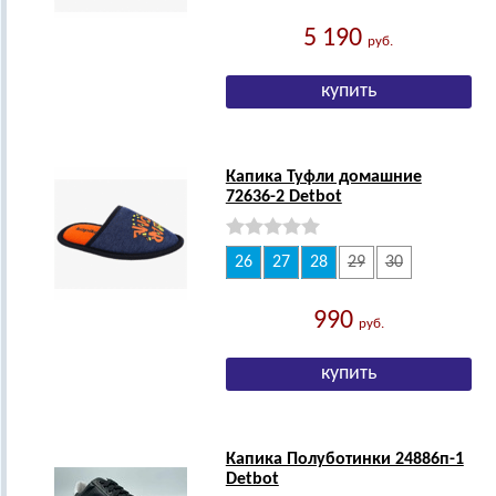
5 190
руб.
Капика Туфли домашние
72636-2 Detbot
26
27
28
29
30
990
руб.
Капика Полуботинки 24886п-1
Detbot