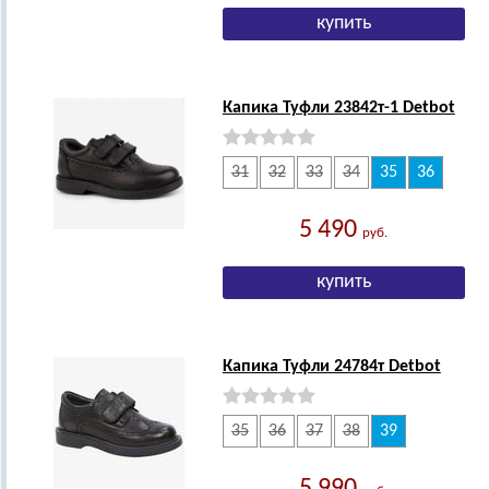
Капика Туфли 23842т-1 Detbot
31
32
33
34
35
36
5 490
руб.
Капика Туфли 24784т Detbot
35
36
37
38
39
5 990