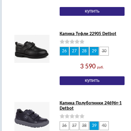
Капика Туфли 22905 Detbot
26
27
28
29
30
3 590
руб.
Капика Полуботинки 24696т-1
Detbot
36
37
38
39
40