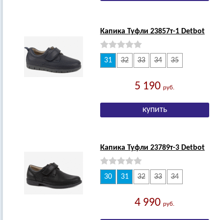
Капика Туфли 23857т-1 Detbot
31
32
33
34
35
5 190
руб.
Капика Туфли 23789т-3 Detbot
30
31
32
33
34
4 990
руб.