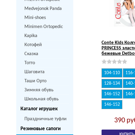
Medvejonok Panda
Mini-shoes
Minimen Ortopedic
Kapika
Conte Kids Кол
Котофей
PRINCESS эласт
бежевые Detbo
Сказка
Тотто
Шаговита
104-110
116-
Таши Орто
128-134
140-
Зимняя обувь
146-152
146-
Школьная обувь
146-152
Каталог игрушек
Праздничные туфли
390
ру
Резиновые сапоги