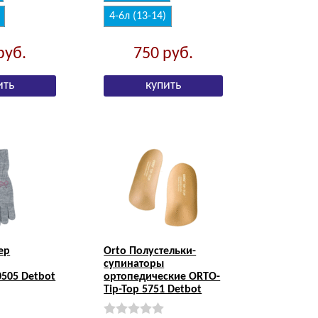
4-6л (13-14)
руб.
750
руб.
ер
Orto Полустельки-
супинаторы
505 Detbot
ортопедические ORTO-
Tip-Top 5751 Detbot