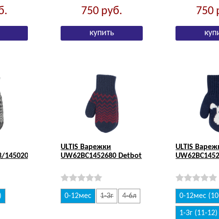
б.
750
руб.
750
ULTIS Варежки
ULTIS Вареж
/1450203
UW62BC1452680 Detbot
UW62BC1452
)
0-12мес
1-3г
4-6л
0-12мес (10
1-3г (11-12)