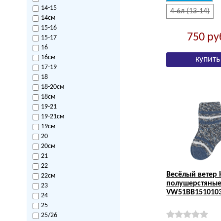
14-15
4-6л (13-14)
14см
15-16
750
ру
15-17
16
16см
17-19
18
18-20см
18см
19-21
19-21см
19см
20
20см
21
22
Весёлый ветер 
22см
полушерстяны
23
VW51BB1510103
24
25
25/26