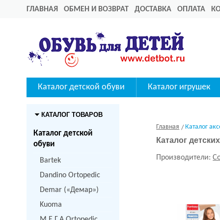
ГЛАВНАЯ
ОБМЕН И ВОЗВРАТ
ДОСТАВКА
ОПЛАТА
К
Каталог детской обуви
Каталог игрушек
КАТАЛОГ ТОВАРОВ
Главная
Каталог акс
Каталог детской
Каталог детски
обуви
Производители:
Co
Bartek
Dandino Ortopedic
Demar («Демар»)
Kuoma
M.Е.Г.А Ortopedic