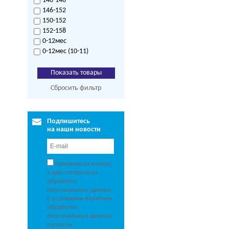
140-146
146-152
150-152
152-158
0-12мес
0-12мес (10-11)
Сбросить фильтр
Подпишитесь
на наши новости
Нажимая на кнопку,
я даю согласие на
обработку
персональных данных.
С условиями политики
обработки
персональных данных
согласен.