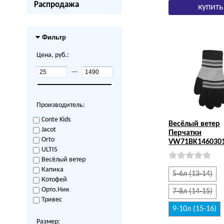
Распродажа
Фильтр
Цена, руб.:
—
Производитель:
Conte Kids
Весёлый ветер
Jacot
Перчатки
Orto
VW71BK1460301
ULTIS
Весёлый ветер
Капика
5-6л (13-14)
Котофей
Орто.Ник
7-8л (14-15)
Тривес
9-10л (15-16)
Размер: