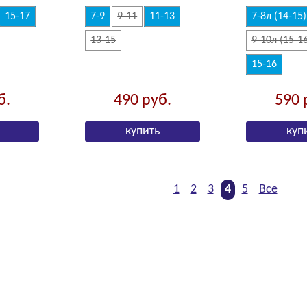
15-17
7-9
9-11
11-13
7-8л (14-15)
13-15
9-10л (15-1
15-16
б.
490
руб.
590
1
2
3
4
5
Все