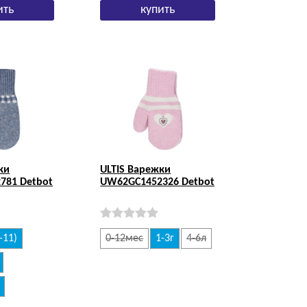
ки
ULTIS Варежки
781 Detbot
UW62GC1452326 Detbot
-11)
0-12мес
1-3г
4-6л