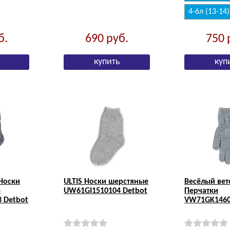
4-6л (13-14)
б.
690
руб.
750
Носки
ULTIS Носки шерстяные
Весёлый вет
е
UW61GI1510104 Detbot
Перчатки
 Detbot
VW71GK1460