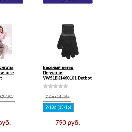
Колготы
Весёлый ветер
тичные
Перчатки
t
VW51BK1460101 Detbot
52-158
7-8л (14-15)
9-10л (15-16)
руб.
790
руб.