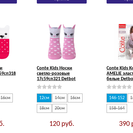
ки
Conte Kids Носки
Conte Kids 
59сп318
светло-розовые
AMELIE элас
17с59сп321 Detbot
белые Detbo
16см
12см
14см
16см
146-152
1
18см
20см
158-164
б.
120
руб.
390