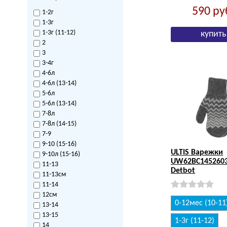
590
ру
1-2г
1-3г
1-3г (11-12)
2
3
3-4г
4-6л
4-6л (13-14)
5-6л
5-6л (13-14)
7-8л
7-8л (14-15)
7-9
9-10 (15-16)
ULTIS Варежки
9-10л (15-16)
UW62BC1452603
11-13
Detbot
11-13см
11-14
12см
0-12мес (10-11
13-14
13-15
1-3г (11-12)
14