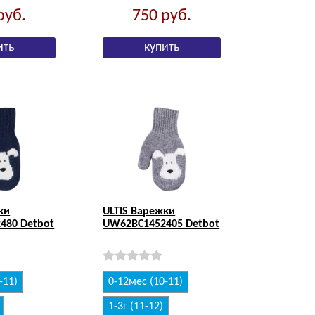
руб.
750
руб.
ки
ULTIS Варежки
480 Detbot
UW62BC1452405 Detbot
-11)
0-12мес (10-11)
1-3г (11-12)