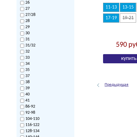
26
11-13
13-15
27
27/28
17-19
19-21
28
29
30
31
590
ру
31/32
32
33
34
35
37
38
Предыдущая
39
40
41
86-92
92-98
104-110
116-122
128-134