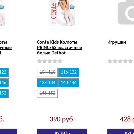
готы
Conte Kids Колготы
Игрушки
ичные
PRINCESS эластичные
t
белые Detbot
122
104-110
116-122
146
128-134
140-146
152
146-152
б.
390
руб.
428