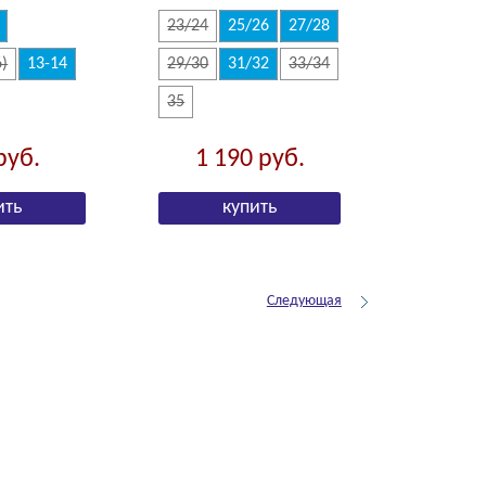
23/24
25/26
27/28
6)
13-14
29/30
31/32
33/34
35
руб.
1 190
руб.
Следующая