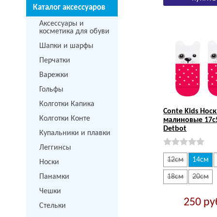
Каталог аксессуаров
Аксессуары и
косметика для обуви
Шапки и шарфы
Перчатки
Варежки
Гольфы
Колготки Капика
Conte Kids Нос
Колготки Конте
малиновые 17с
Detbot
Купальники и плавки
Леггинсы
12см
14см
Носки
Панамки
18см
20см
Чешки
250
ру
Стельки