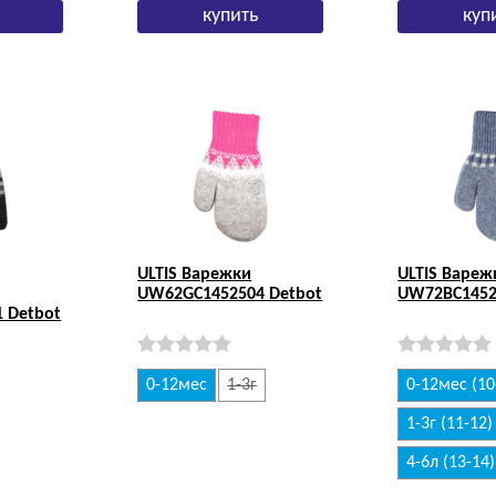
ULTIS Варежки
ULTIS Вареж
UW62GC1452504 Detbot
UW72BC1452
 Detbot
0-12мес
1-3г
0-12мес (10
1-3г (11-12)
4-6л (13-14)