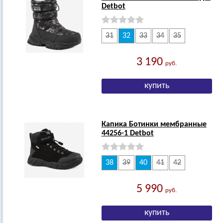
Detbot
31
32
33
34
35
3 190
руб.
Капика Ботинки мембранные
44256-1 Detbot
38
39
40
41
42
5 990
руб.