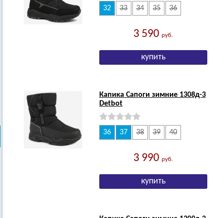
32
33
34
35
36
3 590
руб.
Капика Сапоги зимние 1308д-3
Detbot
36
37
38
39
40
3 990
руб.