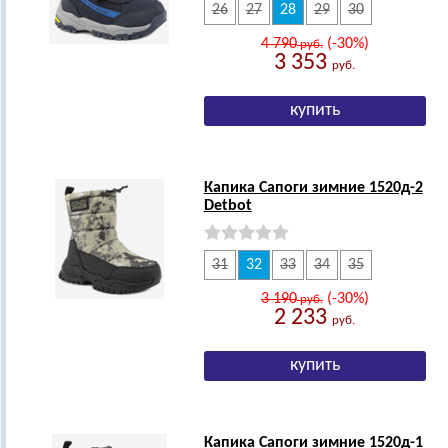
26
27
28
29
30
4 790
(-30%)
руб.
3 353
руб.
Капика Сапоги зимние 1520д-2
Detbot
31
32
33
34
35
3 190
(-30%)
руб.
2 233
руб.
Капика Сапоги зимние 1520д-1