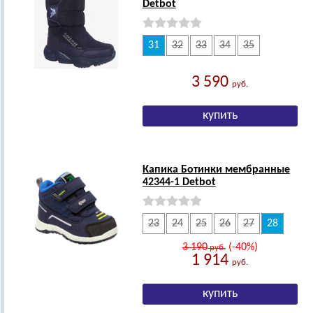
Detbot
31
32
33
34
35
3 590
руб.
Капика Ботинки мембранные
42344-1 Detbot
23
24
25
26
27
28
3 190
(-40%)
руб.
1 914
руб.