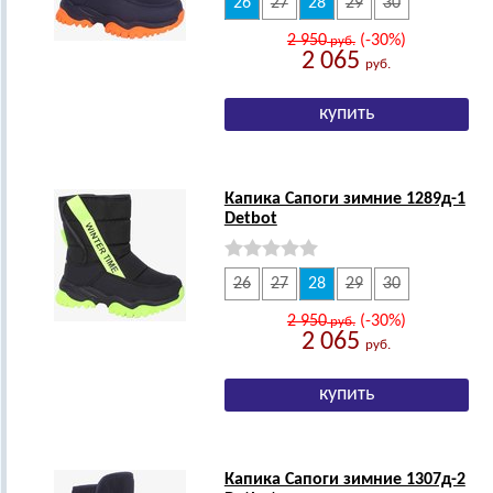
26
27
28
29
30
2 950
(-30%)
руб.
2 065
руб.
Капика Сапоги зимние 1289д-1
Detbot
26
27
28
29
30
2 950
(-30%)
руб.
2 065
руб.
Капика Сапоги зимние 1307д-2