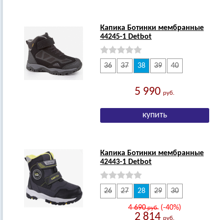
Капика Ботинки мембранные
44245-1 Detbot
36
37
38
39
40
5 990
руб.
Капика Ботинки мембранные
42443-1 Detbot
26
27
28
29
30
4 690
(-40%)
руб.
2 814
руб.