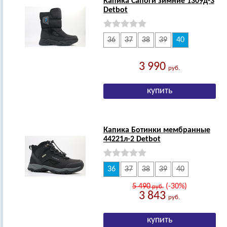
Капика Сапоги зимние 1309д-3
Detbot
36
37
38
39
40
3 990
руб.
Капика Ботинки мембранные
44221л-2 Detbot
36
37
38
39
40
5 490
(-30%)
руб.
3 843
руб.